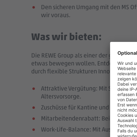
Den sicheren Umgang mit den MS Offi
wir voraus.
Was wir bieten:
Die REWE Group als einer der größten Ha
etwas bewegen wollen. Entdecke einen l
durch flexible Strukturen Innovationen u
Attraktive Vergütung: Mit Sonderle
Altersvorsorge.
Zuschüsse für Kantine und vergünsti
Mitarbeitendenrabatt: Bei REWE, P
Work-Life-Balance: Mit Auszeitmodel