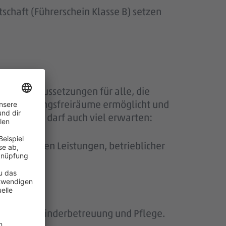
chaft (Führerschein Klasse B) setzen
rtige Voraussetzungen für alle, die
, Gestaltungsfreiräume ermöglicht und
iel bewegt, darf auch viel erwarten:
nswirksamen Leistungen, betrieblicher
Leasing.
uche nach Kinderbetreuung und Pflege.