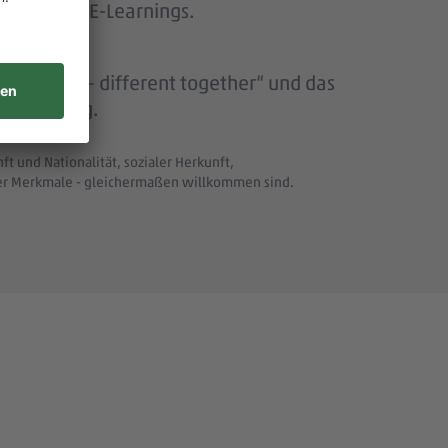
emien und E-Learnings.
ursen.
k „DITO – different together“ und das
ntwicklung.
t und Nationalität, sozialer Herkunft,
ller Merkmale - gleichermaßen willkommen sind.