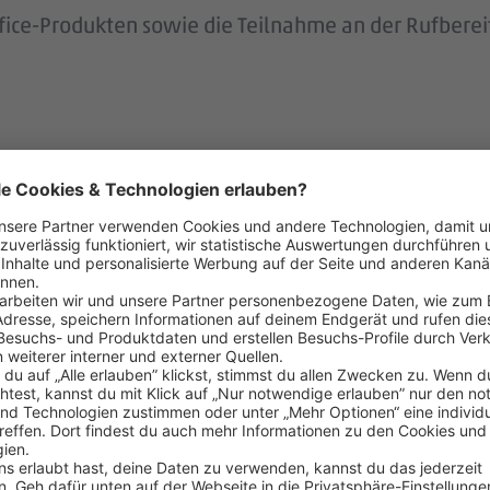
ce-Produkten sowie die Teilnahme an der Rufbereits
ndels- und Touristikkonzerne Europas bietet einziga
ebensnahen Arbeitgeber, der dir Vertrauen schenkt
nd frische Ideen fördert. Wer bei uns arbeitet und v
istungen wie Urlaubs- und Weihnachtsgeld, vermöge
gtes Deutschlandticket sowie Vorteile beim Fahrrad-
ENNY, toom Baumarkt und DERTOUR Group.
len, Betriebskindergärten, Unterstützung bei der S