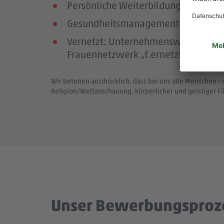
Persönliche Weiterbildung: Mit umf
Gesundheitsmanagement: Mit Vorsor
Vernetzt: Unternehmensweite Netzwe
Frauennetzwerk „f.ernetzt“ für den 
Wir betonen ausdrücklich, dass bei uns alle Menschen - 
Religion/Weltanschauung, körperlicher und geistiger F
Unser Bewerbungsproz