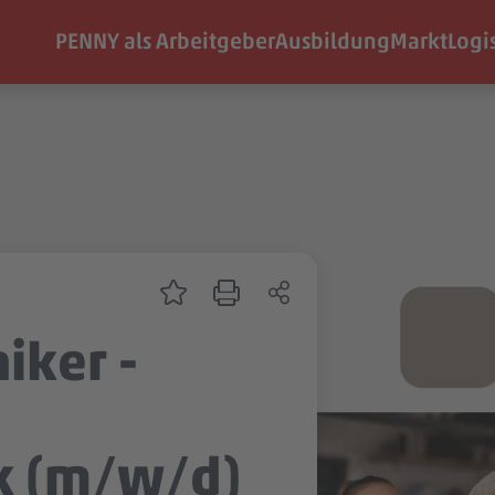
PENNY als Arbeitgeber
Ausbildung
Markt
Logi
iker -
ik (m/w/d)