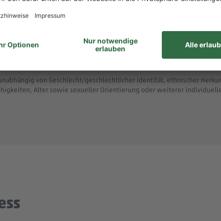
assenden Seminarangeboten, fachspezifischen Akad
geuntersuchungen, Sport-, Gesundheits- und Kochk
rke der REWE Group, wie z. B. unser LGBTIQ-Netzwer
Austausch rund um Karriere und persönliche Weitere
unabhängig von Geschlecht/geschlechtlicher Identität, ethnischer Herkunf
ähigkeiten, Alter sowie sexueller Orientierung oder weiterer individue
ess