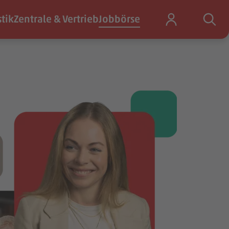
stik
Zentrale & Vertrieb
Jobbörse