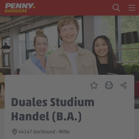
Zum Inhalt springen
Startseite
PENNY als Arbeitgeber
Ausbildung
Markt
Logistik
Zentrale & Vertrieb
Duales Studium
Mein Kandidat:innenprofil
Handel (B.A.)
44147 Dortmund - Mitte