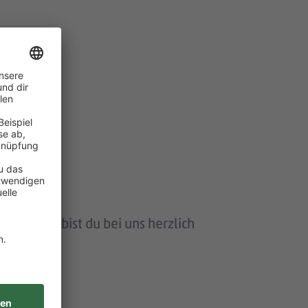
te.
eiger:in bist du bei uns herzlich