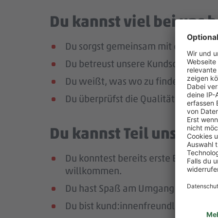
Du kannst viel bei uns
Du sorgst gemeinsam mit dem Team f
Du betreust unsere Kundschaft im Mar
Du weißt, was wo zu finden ist, und 
Du überprüfst die Qualität und Frisc
Du kannst Teil unseres
Du konntest bereits erste Erfahrunge
willkommen.
Du hast Spaß am Umgang mit Mensc
Du bist kund:innenfreundlich, enga