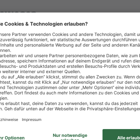
 bewegen.
ür einen reibungslosen Ablauf im Markt.
kt und an der Kasse und stehst ihr tatkräftig zur Sei
sorgst dafür, dass die PENNY Regale immer voll sind.
he unserer Produkte.
 Teams werden.
n im Handel sammeln? Super! Aber auch als Quereinst
hen und Freude an Teamarbeit.
giert und verantwortungsbewusst.