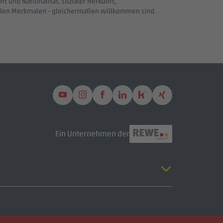
t und Nationalität, sozialer Herkunft,
uellen Merkmalen - gleichermaßen willkommen sind.
Ein Unternehmen der