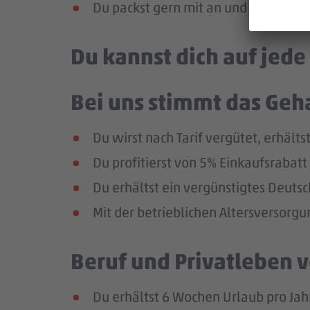
Du packst gern mit an und bist flexi
Du kannst dich auf jed
Bei uns stimmt das Geha
Du wirst nach Tarif vergütet, erhäl
Du profitierst von 5% Einkaufsraba
Du erhältst ein vergünstigtes Deutsc
Mit der betrieblichen Altersversorg
Beruf und Privatleben v
Du erhältst 6 Wochen Urlaub pro Jah