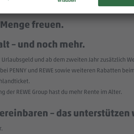
bel – so ziehst du mit deinem Team an einem Strang.
e Menge freuen.
lt – und noch mehr.
tst Urlaubsgeld und ab dem zweiten Jahr zusätzlich W
tt bei PENNY und REWE sowie weiteren Rabatten beim
hlandticket.
ung der REWE Group hast du mehr Rente im Alter.
ereinbaren – das unterstützen 
r.