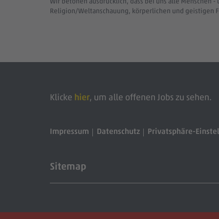
Wir betonen ausdrücklich, dass bei uns alle Menschen - 
Religion/Weltanschauung, körperlichen und geistigen F
Klicke
hier
, um alle offenen Jobs zu sehen.
Impressum
Datenschutz
Privatsphäre-Einste
Sitemap