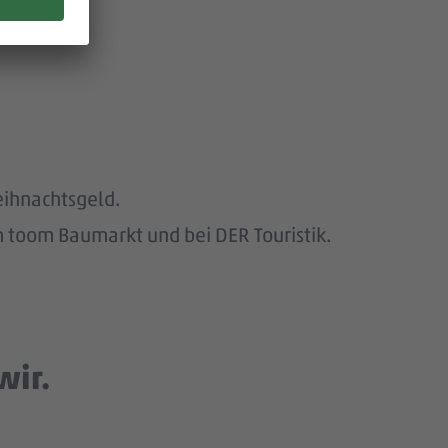
eihnachtsgeld.
 toom Baumarkt und bei DER Touristik.
wir.