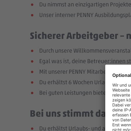
Du nimmst an einzigartigen Projekte
Unser interner PENNY Ausbildungspla
Sicherer Arbeitgeber – 
Durch unsere Willkommensveranstaltu
Egal was ist, deine Betreuer:innen s
Mit unserer PENNY Mitarbeitenden-Ap
Du erhältst 6 Wochen Urlaub pro Jah
Bei guten Leistungen bieten wir dir 
Bei uns stimmt das Geha
Du erhältst Urlaubs- und ab dem zw