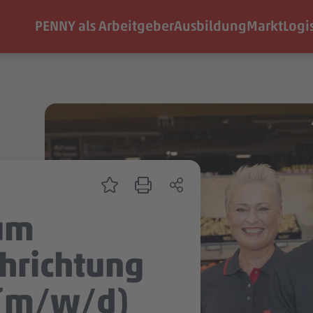
PENNY als Arbeitgeber
Ausbildung
Markt
Logi
um
chrichtung
 (m/w/d)