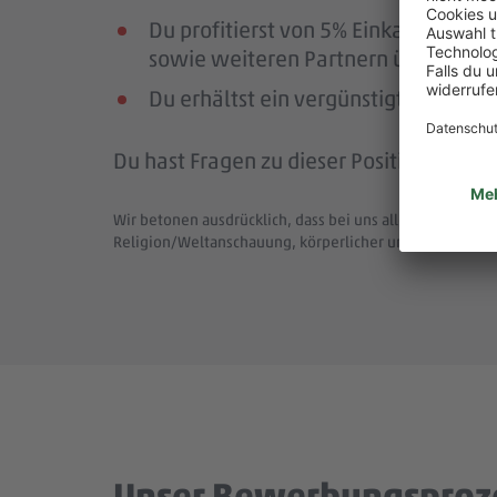
Du profitierst von 5% Einkaufsrab
sowie weiteren Partnern über die Pl
Du erhältst ein vergünstigtes Deutsc
Du hast Fragen zu dieser Position (Job-
Wir betonen ausdrücklich, dass bei uns alle Menschen - 
Religion/Weltanschauung, körperlicher und geistiger F
Unser Bewerbungsproz