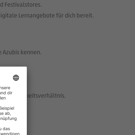
 Festivalstores.
gitale Lernangebote für dich bereit.
e Azubis kennen.
istetes Arbeitsverhältnis.