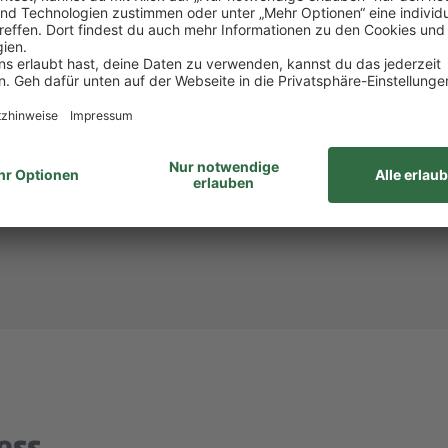
att bei PENNY und REWE, weiteren Rabatten beim to
attform Corporate Benefits.
hlandticket.
ID: 932128)? Dann melde dich bei
Steffi Mollnau
unte
unabhängig von Geschlecht/geschlechtlicher Identität, ethnischer Herkunf
ähigkeiten, Alter sowie sexueller Orientierung oder weiterer individue
ess