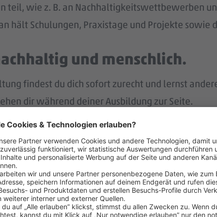
n teil, wie z. B. an Nachhaltigkeitswettbewerben und
n hält Schulungen, Praxistage und Projekte sowie di
nachhaltig und menschlich.
ng findest du dich sofort zurecht und lernst ander
tehen dir während deiner Ausbildung zur Seite.
p bist du immer gut informiert und intern vernetzt.
r.
nach deiner Ausbildung eine Übernahme in ein unbefr
lt – und noch mehr.
eiten Jahr auch noch Weihnachtsgeld.