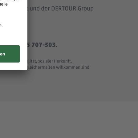
om Baumarkt und der DERTOUR Group
r
+49 8165 707-303
.
t und Nationalität, sozialer Herkunft,
ller Merkmale - gleichermaßen willkommen sind.