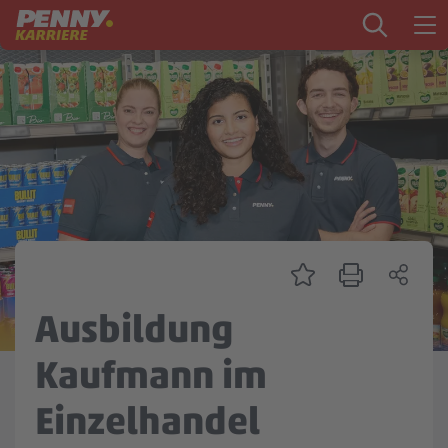
Zum Inhalt springen
Startseite
PENNY als Arbeitgeber
Ausbildung
Markt
Logistik
Zentrale & Vertrieb
Ausbildung
Mein Kandidat:innenprofil
Kaufmann im
Einzelhandel