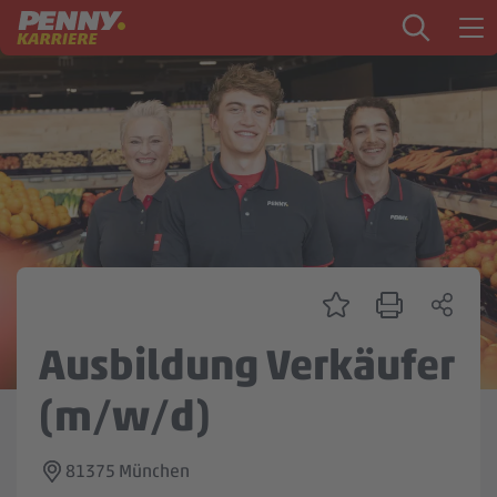
Zum Inhalt springen
Startseite
PENNY als Arbeitgeber
Ausbildung
Markt
Logistik
Zentrale & Vertrieb
Ausbildung Verkäufer
Mein Kandidat:innenprofil
(m/w/d)
81375 München