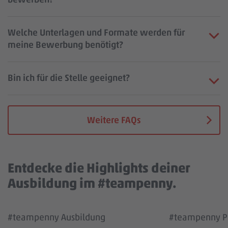
Welche Unterlagen und Formate werden für
meine Bewerbung benötigt?
Bin ich für die Stelle geeignet?
Weitere FAQs
Entdecke die Highlights deiner
Ausbildung im #teampenny.
Wir benötigen deine Zustimmung, um den
Wir benötigen
#teampenny Ausbildung
#teampenny Pa
YouTube Video Service zu laden!
YouTube Vi