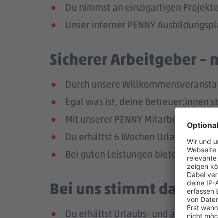
Du nimmst an einzigartigen Projekte
Unser interner PENNY Ausbildungspla
Sicherer Arbeitgeber – 
Durch unsere Willkommensveranstaltu
Egal was ist, deine Betreuer:innen s
Mit unserer PENNY Mitarbeitenden-Ap
Du erhältst 6 Wochen Urlaub pro Jah
Bei guten Leistungen bieten wir dir 
Bei uns stimmt das Geha
Du erhältst Urlaubs- und ab dem zw