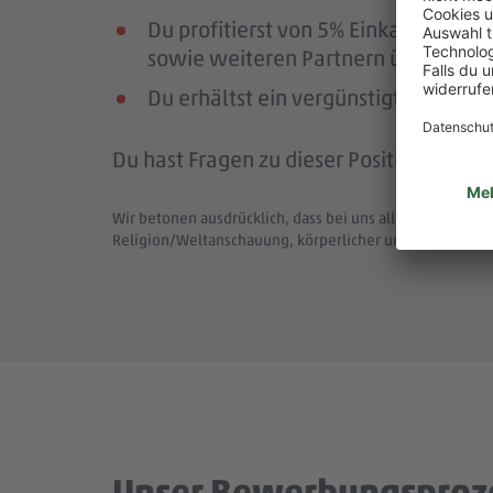
Du profitierst von 5% Einkaufsrab
sowie weiteren Partnern über die Pl
Du erhältst ein vergünstigtes Deutsc
Du hast Fragen zu dieser Position (Job-
Wir betonen ausdrücklich, dass bei uns alle Menschen - 
Religion/Weltanschauung, körperlicher und geistiger F
Unser Bewerbungsproz