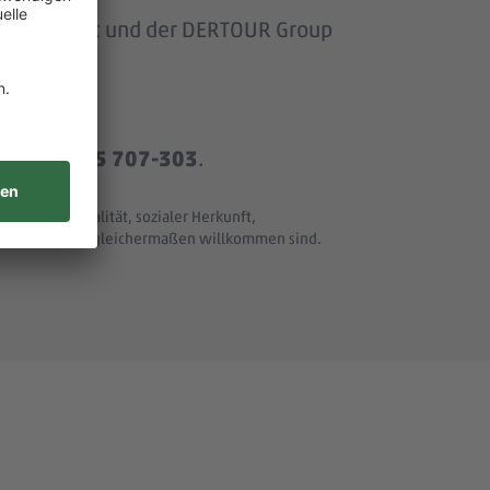
om Baumarkt und der DERTOUR Group
r
+49 8165 707-303
.
t und Nationalität, sozialer Herkunft,
ller Merkmale - gleichermaßen willkommen sind.