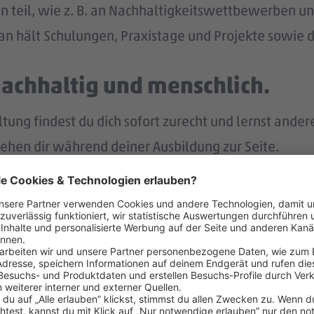
n teil, wie z. B. an Nachhaltigkeitswettbewerben und
n hält Schulungen, Praxistage und Projekte sowie di
nachhaltig und menschlich.
ng findest du dich sofort zurecht und lernst ander
tehen dir während deiner Ausbildung zur Seite.
p bist du immer gut informiert und intern vernetzt.
r.
nach deiner Ausbildung eine Übernahme in ein unbefr
lt – und noch mehr.
eiten Jahr auch noch Weihnachtsgeld.