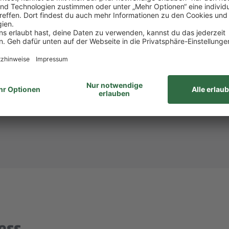
att bei PENNY und REWE, weiteren Rabatten beim to
attform Corporate Benefits.
hlandticket.
ID: 933463)? Dann melde dich bei
Steffi Mollnau
unte
unabhängig von Geschlecht/geschlechtlicher Identität, ethnischer Herkunf
ähigkeiten, Alter sowie sexueller Orientierung oder weiterer individue
ess