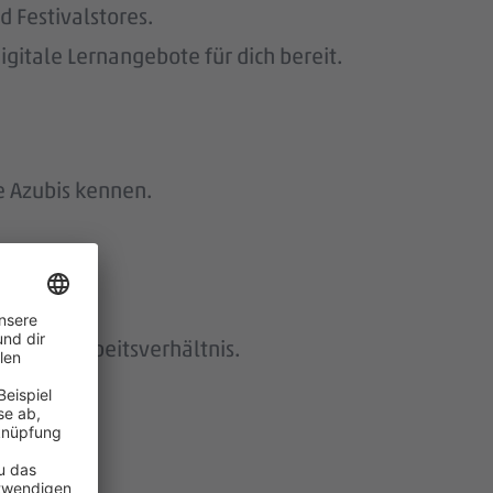
 Festivalstores.
gitale Lernangebote für dich bereit.
e Azubis kennen.
istetes Arbeitsverhältnis.