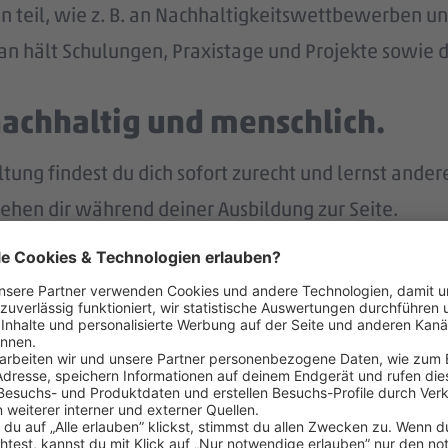
n teil, wie z. B. an Nachhaltigkeitswettbewerben und
n hält Schulungen, Praxistage und Projekte sowie di
nachhaltig und menschlich.
ng findest du dich sofort zurecht und lernst ander
tehen dir während deiner Ausbildung zur Seite.
p bist du immer gut informiert und intern vernetzt.
r.
nach deiner Ausbildung eine Übernahme in ein unbefr
lt – und noch mehr.
eiten Jahr auch noch Weihnachtsgeld.