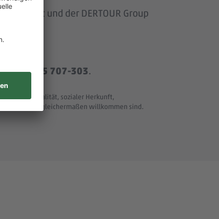
om Baumarkt und der DERTOUR Group
r
+49 8165 707-303
.
t und Nationalität, sozialer Herkunft,
ller Merkmale - gleichermaßen willkommen sind.