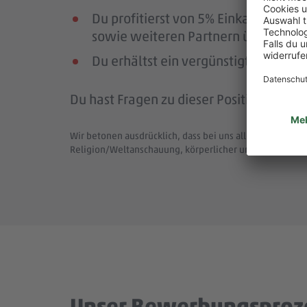
Du profitierst von 5% Einkaufsrab
sowie weiteren Partnern über die Pl
Du erhältst ein vergünstigtes Deutsc
Du hast Fragen zu dieser Position (Job-
Wir betonen ausdrücklich, dass bei uns alle Menschen - 
Religion/Weltanschauung, körperlicher und geistiger F
Unser Bewerbungsproz