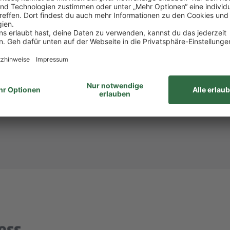
att bei PENNY und REWE, weiteren Rabatten beim to
attform Corporate Benefits.
hlandticket.
ID: 933522)? Dann melde dich bei
Steffi Mollnau
unte
unabhängig von Geschlecht/geschlechtlicher Identität, ethnischer Herkunf
ähigkeiten, Alter sowie sexueller Orientierung oder weiterer individue
ess