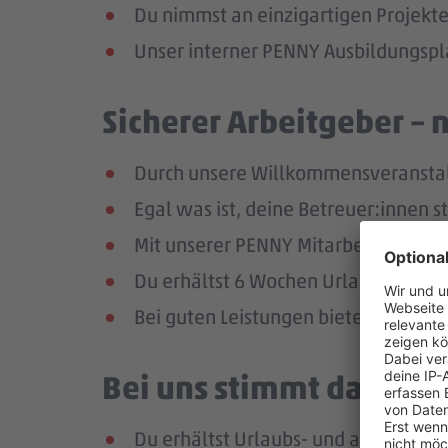
Du nimmst an einzigartigen Projekte
Unser interner PENNY Ausbildungspla
Sicherer Arbeitgeber – 
Durch unsere Willkommensveranstaltu
Egal was ist, deine Betreuer:innen s
Mit unserer PENNY Mitarbeitenden-Ap
Du erhältst 6 Wochen Urlaub pro Jah
Bei guten Leistungen bieten wir dir 
Bei uns stimmt das Geha
Du erhältst Urlaubs- und ab dem zw