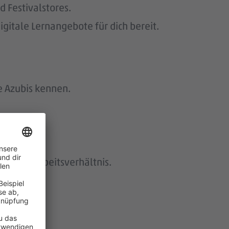
 Festivalstores.
gitale Lernangebote für dich bereit.
e Azubis kennen.
istetes Arbeitsverhältnis.