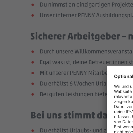
Du nimmst an einzigartigen Projekte
Unser interner PENNY Ausbildungspla
Sicherer Arbeitgeber – 
Durch unsere Willkommensveranstaltu
Egal was ist, deine Betreuer:innen s
Mit unserer PENNY Mitarbeitenden-Ap
Du erhältst 6 Wochen Urlaub pro Jah
Bei guten Leistungen bieten wir dir 
Bei uns stimmt das Geha
Du erhältst Urlaubs- und ab dem zw