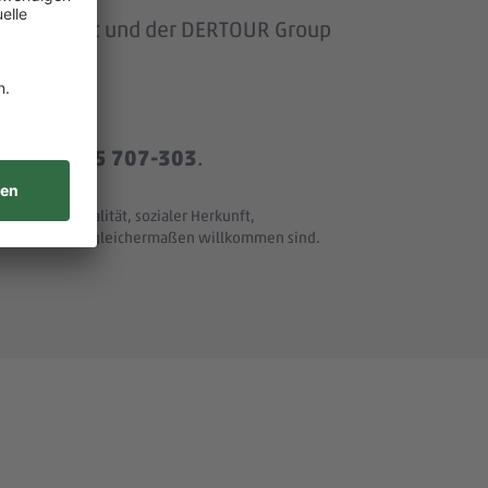
om Baumarkt und der DERTOUR Group
r
+49 8165 707-303
.
t und Nationalität, sozialer Herkunft,
ller Merkmale - gleichermaßen willkommen sind.