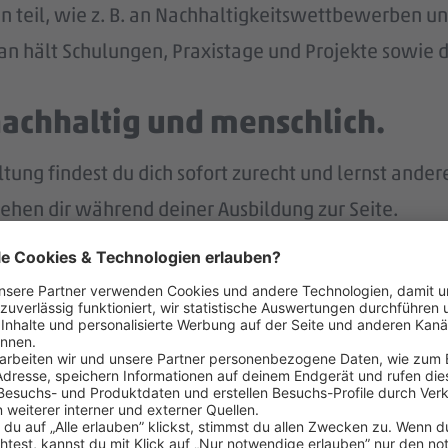
n teil, wie z. B. an Nachhaltigkeitswettbewerben und
n hält Schulungen, Praxistage und Projekte sowie di
nachhaltig und menschlich.
ng findest du dich sofort zurecht und lernst ander
tehen dir während deiner Ausbildung zur Seite.
p bist du immer gut informiert und intern vernetzt.
r.
nach deiner Ausbildung eine Übernahme in ein unbefr
lt – und noch mehr.
eiten Jahr auch noch Weihnachtsgeld.