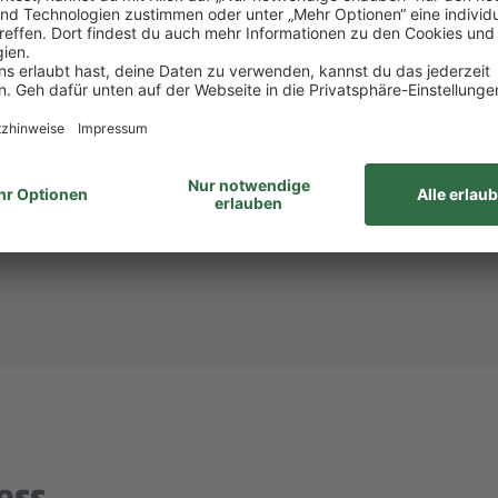
att bei PENNY und REWE, weiteren Rabatten beim to
attform Corporate Benefits.
hlandticket.
ID: 933532)? Dann melde dich bei
Steffi Mollnau
unte
unabhängig von Geschlecht/geschlechtlicher Identität, ethnischer Herkunf
ähigkeiten, Alter sowie sexueller Orientierung oder weiterer individue
ess