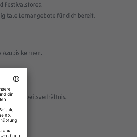
 Festivalstores.
gitale Lernangebote für dich bereit.
e Azubis kennen.
istetes Arbeitsverhältnis.