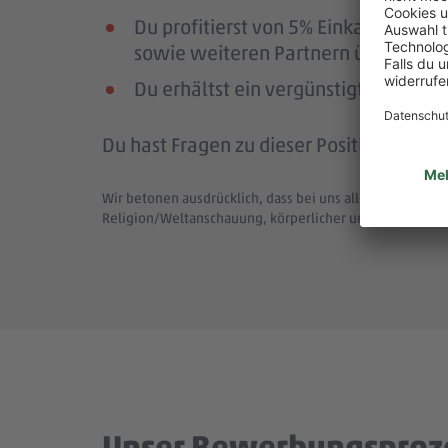
Du profitierst von 5% Einkaufsrab
sowie weiteren Partnern über die Pl
Du erhältst ein vergünstigtes Deutsc
Du hast Fragen zu dieser Position (Job-
Wir betonen ausdrücklich, dass bei uns alle Menschen - 
Religion/Weltanschauung, körperlicher und geistiger F
Unser Bewerbungsproz