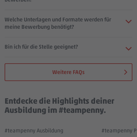
Welche Unterlagen und Formate werden für
meine Bewerbung benötigt?
Bin ich für die Stelle geeignet?
Weitere FAQs
Entdecke die Highlights deiner
Ausbildung im #teampenny.
Wir benötigen deine Zustimmung, um den
Wir benötigen
#teampenny Ausbildung
#teampenny Pa
YouTube Video Service zu laden!
YouTube Vi