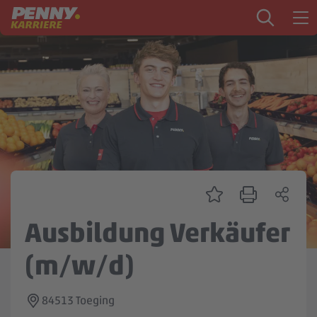
Zum Inhalt springen
Startseite
PENNY als Arbeitgeber
Ausbildung
Markt
Logistik
Zentrale & Vertrieb
Ausbildung Verkäufer
Mein Kandidat:innenprofil
(m/w/d)
84513 Toeging