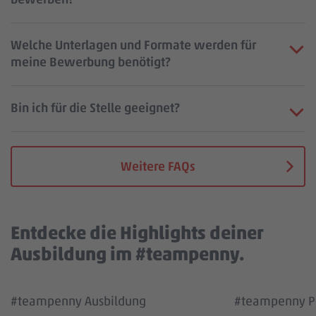
Welche Unterlagen und Formate werden für
meine Bewerbung benötigt?
Bin ich für die Stelle geeignet?
Weitere FAQs
Entdecke die Highlights deiner
Ausbildung im #teampenny.
Wir benötigen deine Zustimmung, um den
Wir benötigen
#teampenny Ausbildung
#teampenny Pa
YouTube Video Service zu laden!
YouTube Vi