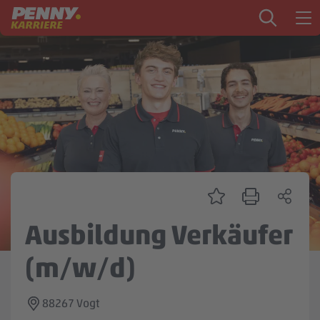
Zum Inhalt springen
Startseite
PENNY als Arbeitgeber
Ausbildung
Markt
Logistik
Zentrale & Vertrieb
Ausbildung Verkäufer
Mein Kandidat:innenprofil
(m/w/d)
88267 Vogt