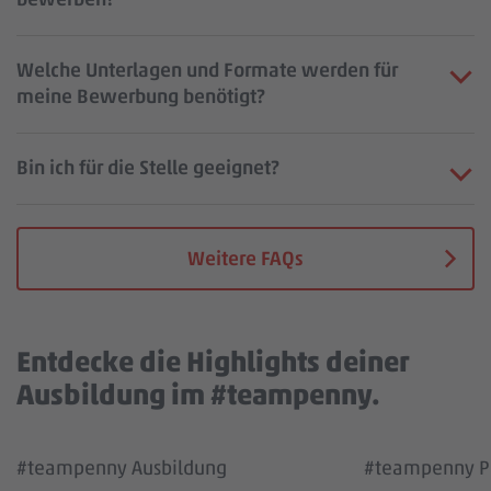
Welche Unterlagen und Formate werden für
meine Bewerbung benötigt?
Bin ich für die Stelle geeignet?
Weitere FAQs
Entdecke die Highlights deiner
Ausbildung im #teampenny.
Wir benötigen deine Zustimmung, um den
Wir benötigen
#teampenny Ausbildung
#teampenny Pa
YouTube Video Service zu laden!
YouTube Vi