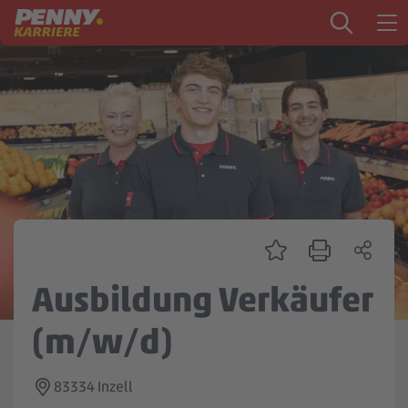
Zum Inhalt springen
Startseite
PENNY als Arbeitgeber
Ausbildung
Markt
Logistik
Zentrale & Vertrieb
Ausbildung Verkäufer
Mein Kandidat:innenprofil
(m/w/d)
83334 Inzell