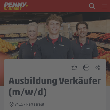
Zum Inhalt springen
Startseite
PENNY als Arbeitgeber
Ausbildung
Markt
Logistik
Zentrale & Vertrieb
Ausbildung Verkäufer
Mein Kandidat:innenprofil
(m/w/d)
94157 Perlesreut