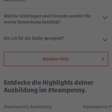
Welche Unterlagen und Formate werden für
meine Bewerbung benötigt?
Bin ich für die Stelle geeignet?
Weitere FAQs
Entdecke die Highlights deiner
Ausbildung im #teampenny.
Wir benötigen deine Zustimmung, um den
Wir benötigen
#teampenny Ausbildung
#teampenny Pa
YouTube Video Service zu laden!
YouTube Vi