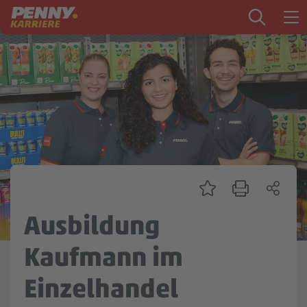
Zum Inhalt springen
Startseite
PENNY als Arbeitgeber
Ausbildung
Markt
Logistik
Zentrale & Vertrieb
Ausbildung
Mein Kandidat:innenprofil
Kaufmann im
Einzelhandel