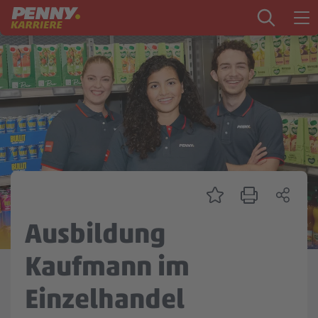
Zum Inhalt springen
Startseite
PENNY als Arbeitgeber
Ausbildung
Markt
Logistik
Zentrale & Vertrieb
Ausbildung
Mein Kandidat:innenprofil
Kaufmann im
Einzelhandel