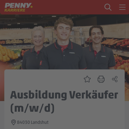
Zum Inhalt springen
Startseite
PENNY als Arbeitgeber
Ausbildung
Markt
Logistik
Zentrale & Vertrieb
Ausbildung Verkäufer
Mein Kandidat:innenprofil
(m/w/d)
84030 Landshut