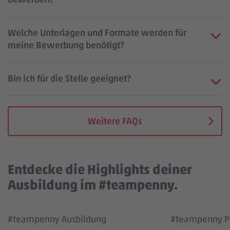
Welche Unterlagen und Formate werden für
meine Bewerbung benötigt?
Bin ich für die Stelle geeignet?
Weitere FAQs
Entdecke die Highlights deiner
Ausbildung im #teampenny.
Wir benötigen deine Zustimmung, um den
Wir benötigen
#teampenny Ausbildung
#teampenny Pa
YouTube Video Service zu laden!
YouTube Vi