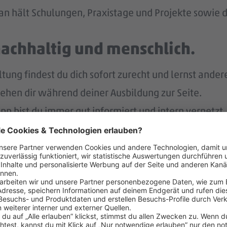
n hält Schulungen, Praxistage und Projekte sowie di
nachhaltig und menschlich.
ng findest du dich sofort zurecht und lernst ander
tehen dir während deiner Ausbildung zur Seite.
p bist du immer gut informiert und intern vernetzt.
r.
nach deiner Ausbildung eine Übernahme in ein unbefr
lt – und noch mehr.
eiten Jahr auch noch Weihnachtsgeld.