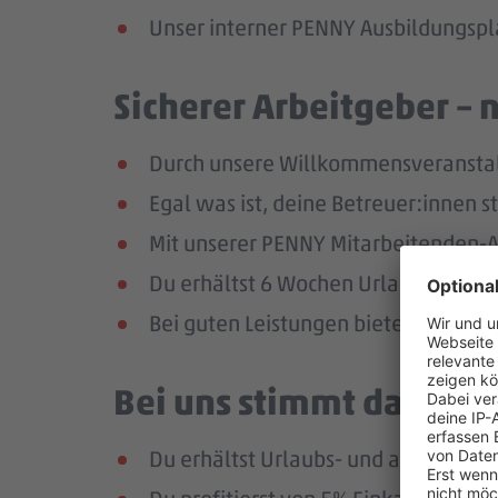
Unser interner PENNY Ausbildungspla
Sicherer Arbeitgeber – 
Durch unsere Willkommensveranstaltu
Egal was ist, deine Betreuer:innen s
Mit unserer PENNY Mitarbeitenden-Ap
Du erhältst 6 Wochen Urlaub pro Jah
Bei guten Leistungen bieten wir dir 
Bei uns stimmt das Geha
Du erhältst Urlaubs- und ab dem zw