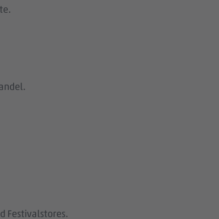
te.
handel.
 Festivalstores.