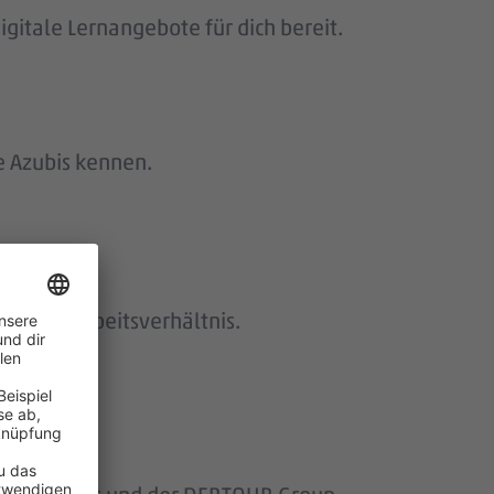
gitale Lernangebote für dich bereit.
e Azubis kennen.
istetes Arbeitsverhältnis.