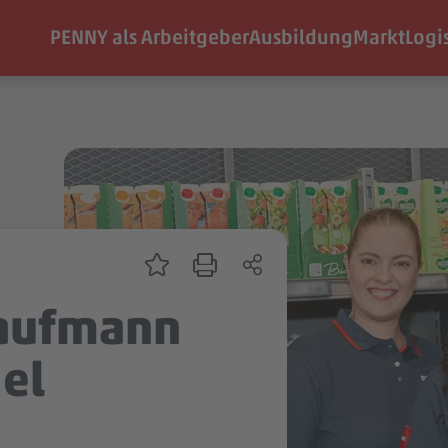
PENNY als Arbeitgeber
Ausbildung
Markt
Logi
Kaufmann
el