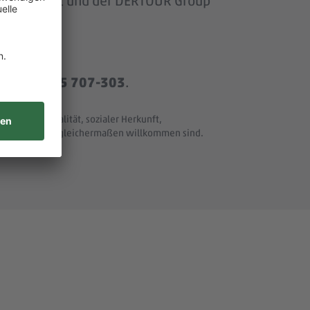
om Baumarkt und der DERTOUR Group
r
+49 8165 707-303
.
t und Nationalität, sozialer Herkunft,
ller Merkmale - gleichermaßen willkommen sind.