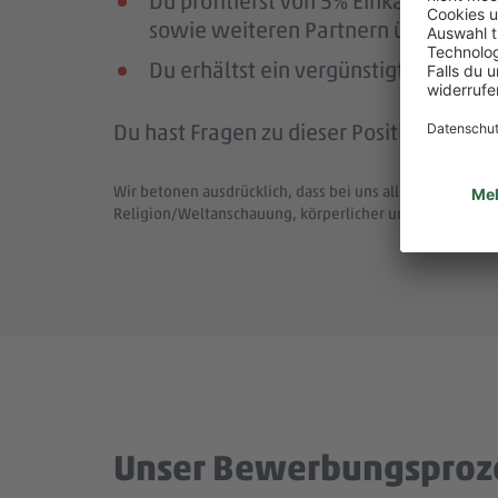
Du profitierst von 5% Einkaufsrab
sowie weiteren Partnern über die Pl
Du erhältst ein vergünstigtes Deutsc
Du hast Fragen zu dieser Position (Job-
Wir betonen ausdrücklich, dass bei uns alle Menschen - 
Religion/Weltanschauung, körperlicher und geistiger F
Unser Bewerbungsproz