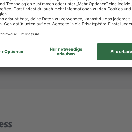
att bei PENNY und REWE, weiteren Rabatten beim to
attform Corporate Benefits.
hlandticket.
ID: 933765)? Dann melde dich bei
Steffi Mollnau
unte
unabhängig von Geschlecht/geschlechtlicher Identität, ethnischer Herkunf
ähigkeiten, Alter sowie sexueller Orientierung oder weiterer individue
ess