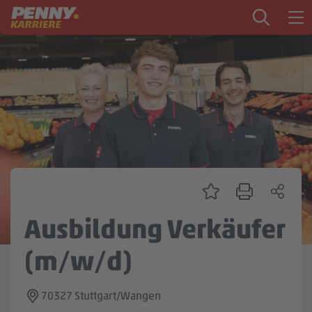
Zum Inhalt springen
Startseite
PENNY als Arbeitgeber
Ausbildung
Markt
Logistik
Zentrale & Vertrieb
Ausbildung Verkäufer
Mein Kandidat:innenprofil
(m/w/d)
70327 Stuttgart/Wangen