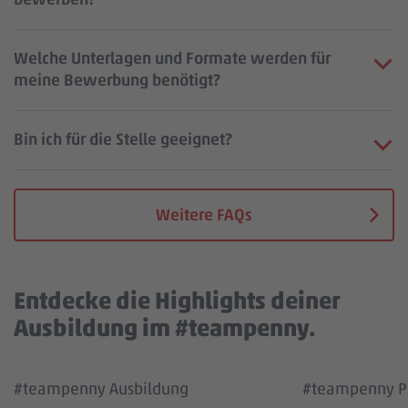
Welche Unterlagen und Formate werden für
meine Bewerbung benötigt?
Bin ich für die Stelle geeignet?
Weitere FAQs
Entdecke die Highlights deiner
Ausbildung im #teampenny.
Wir benötigen deine Zustimmung, um den
Wir benötigen
#teampenny Ausbildung
#teampenny Pa
YouTube Video Service zu laden!
YouTube Vi