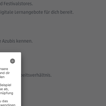
 Festivalstores.
gitale Lernangebote für dich bereit.
e Azubis kennen.
istetes Arbeitsverhältnis.