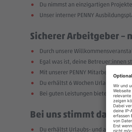
Du nimmst an einzigartigen Projekte
Unser interner PENNY Ausbildungspla
Sicherer Arbeitgeber – 
Durch unsere Willkommensveranstaltu
Egal was ist, deine Betreuer:innen s
Mit unserer PENNY Mitarbeitenden-Ap
Du erhältst 6 Wochen Urlaub pro Jah
Bei guten Leistungen bieten wir dir 
Bei uns stimmt das Geha
Du erhältst Urlaubs- und ab dem zw