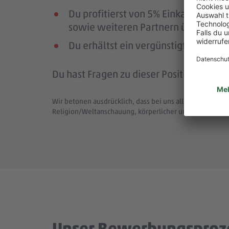
Du profitierst von 5% Einkaufsrab
sowie weiteren Partnern über die Pl
Du erhältst ein vergünstigtes Deutsc
Du hast Fragen zu dieser Position (Job-
Wir betonen ausdrücklich, dass bei uns alle Menschen - 
Religion/Weltanschauung, körperlicher und geistiger F
Unser Bewerbungsproz