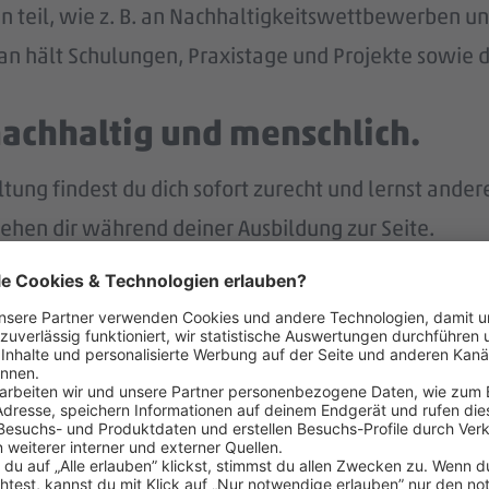
n teil, wie z. B. an Nachhaltigkeitswettbewerben und
n hält Schulungen, Praxistage und Projekte sowie di
nachhaltig und menschlich.
ng findest du dich sofort zurecht und lernst ander
tehen dir während deiner Ausbildung zur Seite.
p bist du immer gut informiert und intern vernetzt.
r.
nach deiner Ausbildung eine Übernahme in ein unbefr
lt – und noch mehr.
eiten Jahr auch noch Weihnachtsgeld.