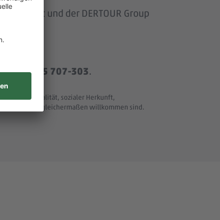
om Baumarkt und der DERTOUR Group
r
+49 8165 707-303
.
t und Nationalität, sozialer Herkunft,
ller Merkmale - gleichermaßen willkommen sind.