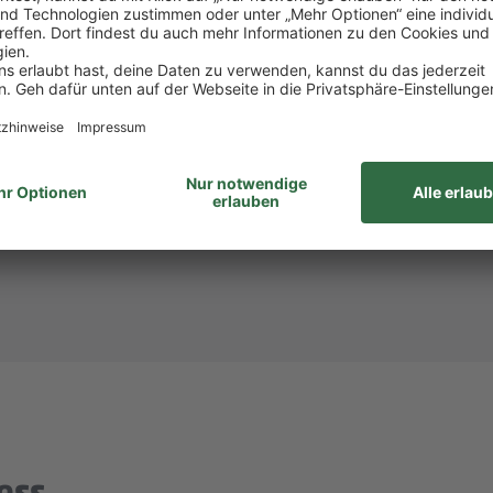
att bei PENNY und REWE, weiteren Rabatten beim to
attform Corporate Benefits.
hlandticket.
ID: 933790)? Dann melde dich bei
Steffi Mollnau
unte
unabhängig von Geschlecht/geschlechtlicher Identität, ethnischer Herkunf
ähigkeiten, Alter sowie sexueller Orientierung oder weiterer individue
ess