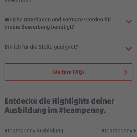
Welche Unterlagen und Formate werden für
meine Bewerbung benötigt?
Bin ich für die Stelle geeignet?
Weitere FAQs
Entdecke die Highlights deiner
Ausbildung im #teampenny.
Wir benötigen deine Zustimmung, um den
Wir benötigen
#teampenny Ausbildung
#teampenny Pa
YouTube Video Service zu laden!
YouTube Vi