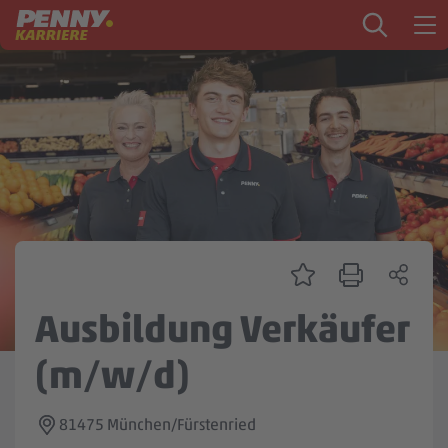
Zum Inhalt springen
Startseite
PENNY als Arbeitgeber
Ausbildung
Markt
Logistik
Zentrale & Vertrieb
Ausbildung Verkäufer
Mein Kandidat:innenprofil
(m/w/d)
81475 München/Fürstenried