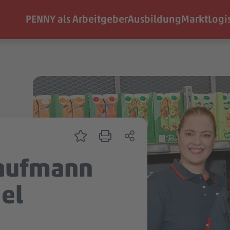
PENNY als Arbeitgeber
Ausbildung
Markt
Logi
Kaufmann
el