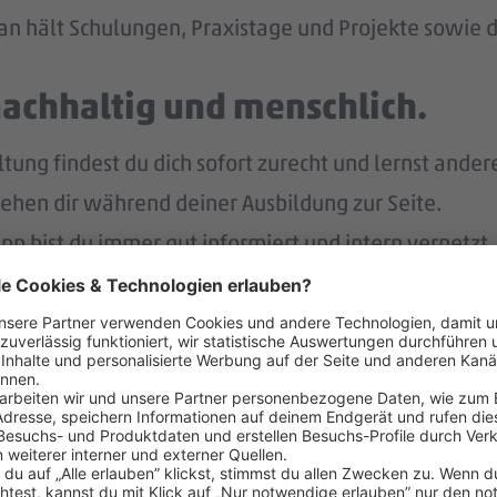
n hält Schulungen, Praxistage und Projekte sowie di
nachhaltig und menschlich.
ng findest du dich sofort zurecht und lernst ander
tehen dir während deiner Ausbildung zur Seite.
p bist du immer gut informiert und intern vernetzt.
r.
nach deiner Ausbildung eine Übernahme in ein unbefr
lt – und noch mehr.
eiten Jahr auch noch Weihnachtsgeld.