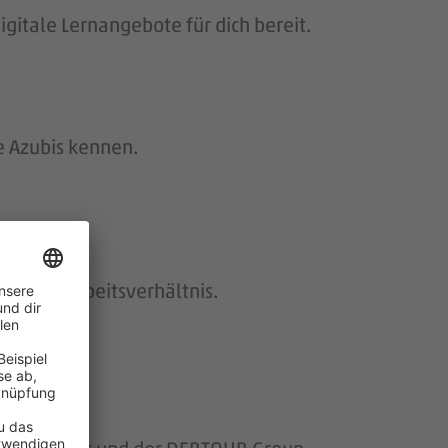
gitale Lernangebote für dich bereit.
e Azubis kennen.
istetes Arbeitsverhältnis.