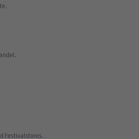
te.
handel.
 Festivalstores.