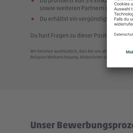
Du profitierst von 5% Einkaufsrab
sowie weiteren Partnern über die Pl
Du erhältst ein vergünstigtes Deutsc
Du hast Fragen zu dieser Position (Job-
Wir betonen ausdrücklich, dass bei uns alle Menschen - 
Religion/Weltanschauung, körperlicher und geistiger F
Unser Bewerbungsproz