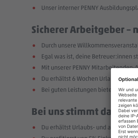
Unser interner PENNY Ausbildungspla
Sicherer Arbeitgeber – 
Durch unsere Willkommensveranstaltu
Egal was ist, deine Betreuer:innen s
Mit unserer PENNY Mitarbeitenden-Ap
Du erhältst 6 Wochen Urlaub pro Jah
Bei guten Leistungen bieten wir dir 
Bei uns stimmt das Geha
Du erhältst Urlaubs- und ab dem zw