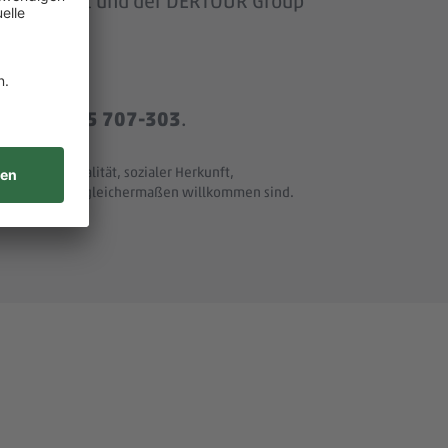
om Baumarkt und der DERTOUR Group
r
+49 8165 707-303
.
t und Nationalität, sozialer Herkunft,
ller Merkmale - gleichermaßen willkommen sind.