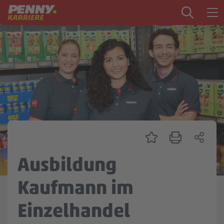
Zum Inhalt springen
Startseite
PENNY als Arbeitgeber
Ausbildung
Markt
Logistik
Zentrale & Vertrieb
Ausbildung
Mein Kandidat:innenprofil
Kaufmann im
Einzelhandel