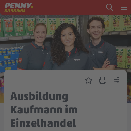
Zum Inhalt springen
Startseite
PENNY als Arbeitgeber
Ausbildung
Markt
Logistik
Zentrale & Vertrieb
Ausbildung
Mein Kandidat:innenprofil
Kaufmann im
Einzelhandel