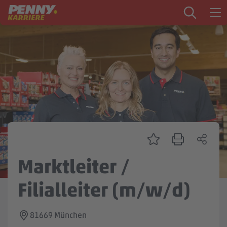
Zum Inhalt springen
Startseite
PENNY als Arbeitgeber
Ausbildung
Markt
Logistik
Zentrale & Vertrieb
Marktleiter /
Mein Kandidat:innenprofil
Filialleiter (m/w/d)
81669 München