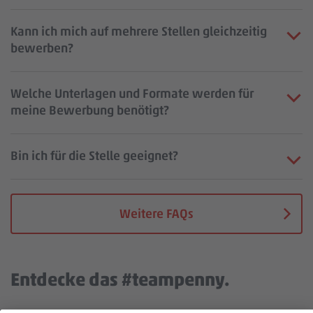
Kann ich mich auf mehrere Stellen gleichzeitig
bewerben?
Welche Unterlagen und Formate werden für
meine Bewerbung benötigt?
Bin ich für die Stelle geeignet?
Weitere FAQs
Entdecke das #teampenny.