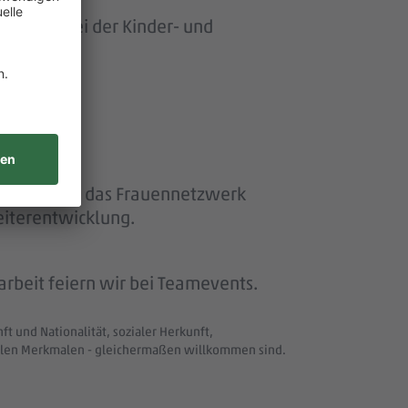
ersonen bei der Kinder- und
ether“ und das Frauennetzwerk
eiterentwicklung.
beit feiern wir bei Teamevents.
t und Nationalität, sozialer Herkunft,
uellen Merkmalen - gleichermaßen willkommen sind.