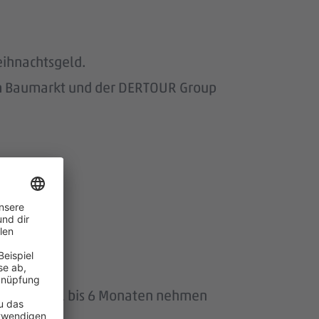
eihnachtsgeld.
om Baumarkt und der DERTOUR Group
wir.
uszeit von 1 bis 6 Monaten nehmen