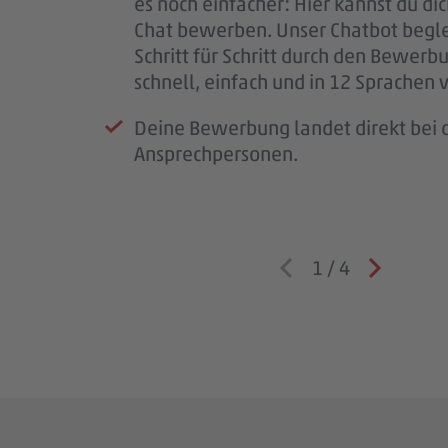
es noch einfacher: Hier kannst du di
für deine Geduld – jede Bewerbung i
Team – und wir lernen dich besser k
Chat bewerben. Unser Chatbot begle
wichtig.
Schritt für Schritt durch den Bewerb
Wenn wir Rückfragen haben, komme
schnell, einfach und in 12 Sprachen 
auf dich zu.
Deine Bewerbung landet direkt bei d
Ansprechpersonen.
1
/
4