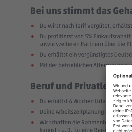
Bei uns stimmt das Geha
Du wirst nach Tarif vergütet, erhäl
Du profitierst von 5% Einkaufsrab
sowie weiteren Partnern über die Pl
Du erhältst ein vergünstigtes Deutsc
Mit der betrieblichen Altersversorg
Beruf und Privatleben v
Du erhältst 6 Wochen Urlaub pro Jah
Deine Arbeitszeitplanung erfolgt in
Wir schaffen die Rahmenbedingungen
kannst – z. B. für eine Reise oder ei