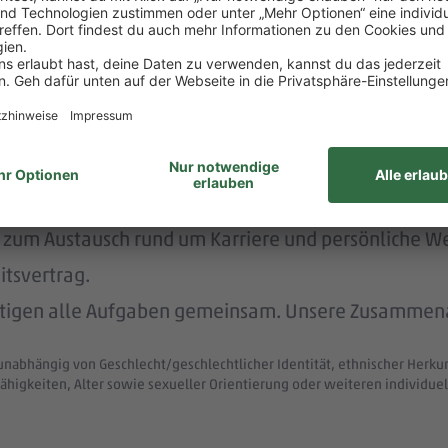
rstützt dich durch die Vermittlung von Betreuungsp
nachhaltig und menschlich.
nem der größten Arbeitgeber Deutschlands.
ke wie das LGBTIQ-Netzwerk „DITO – different tog
eit zum Austausch rund um Karriere und persönliche W
itsvertrag.
ltigen alle Aufgaben gemeinsam. Unsere Zusammenar
unabhängig von Geschlecht/geschlechtlicher Identität, ethnischer Herkunf
ähigkeiten, Alter sowie sexueller Orientierung oder weiteren individ