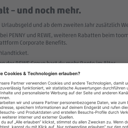
lt – und noch mehr.
tst Urlaubsgeld und ab dem zweiten Jahr zusätzlich W
att bei PENNY und REWE, weiteren Rabatten beim to
attform Corporate Benefits.
hlandticket.
ung der REWE Group hast du mehr Rente im Alter.
ereinbaren – das unterstützen 
r.
 der Regel 2 Wochen im Voraus.
 dafür, dass du dir nach 3 Jahren bei PENNY eine A
nen Hausbau.