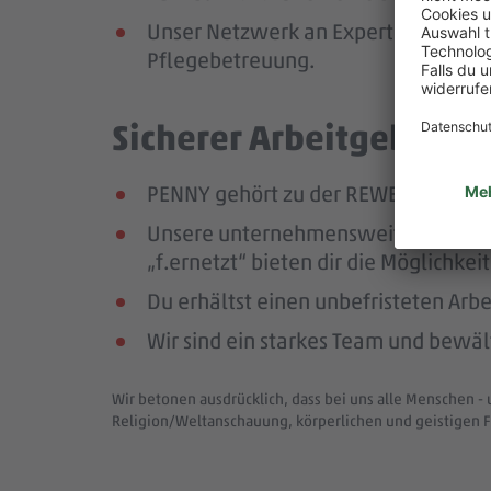
Unser Netzwerk an Expert:innen unte
Pflegebetreuung.
Sicherer Arbeitgeber – 
PENNY gehört zu der REWE Group, ei
Unsere unternehmensweiten Netzwer
„f.ernetzt“ bieten dir die Möglichk
Du erhältst einen unbefristeten Arbe
Wir sind ein starkes Team und bewä
Wir betonen ausdrücklich, dass bei uns alle Menschen - 
Religion/Weltanschauung, körperlichen und geistigen F