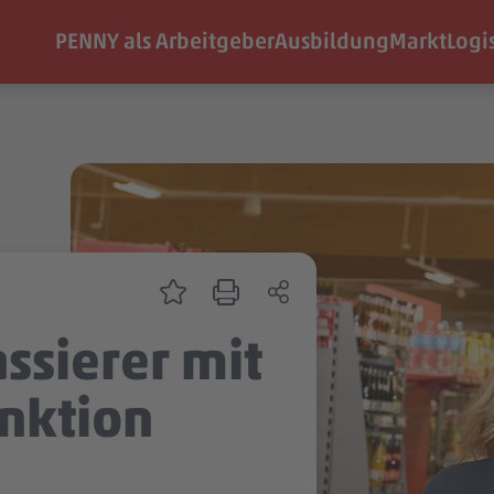
PENNY als Arbeitgeber
Ausbildung
Markt
Logi
ssierer mit
nktion