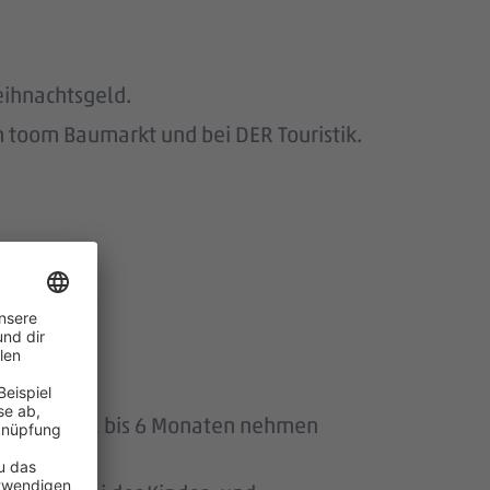
eihnachtsgeld.
 toom Baumarkt und bei DER Touristik.
wir.
uszeit von 1 bis 6 Monaten nehmen