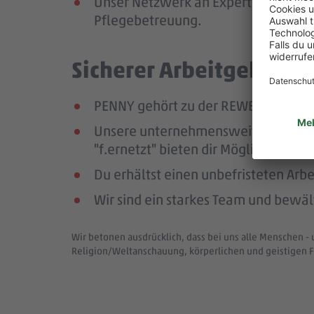
Unser Netzwerk an Expert:innen unte
Pflegebetreuung.
Sicherer Arbeitgeber – 
PENNY gehört zu der REWE Group, ei
Unsere unternehmensweiten Netzwer
"f.ernetzt" bieten dir Möglichkeit 
Du erhältst einen unbefristeten Arbe
Wir sind ein starkes Team und bewä
Wir betonen ausdrücklich, dass bei uns alle Menschen - 
Religion/Weltanschauung, körperlichen und geistigen F