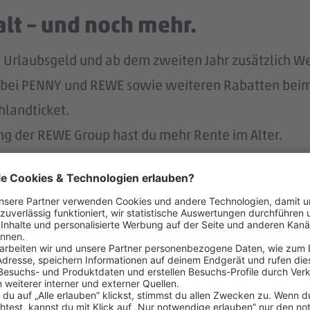
lt – und noch mehr.
tst Urlaubsgeld und ab dem zweiten Jahr zusätzlich W
tt bei PENNY und REWE sowie weiteren Rabatten beim
hlandticket.
ung der REWE Group hast du mehr Rente im Alter.
ereinbaren – das unterstützen 
r.
 der Regel 2 Wochen im Voraus.
 dafür, dass du dir nach 3 Jahren bei PENNY eine A
nen Hausbau.