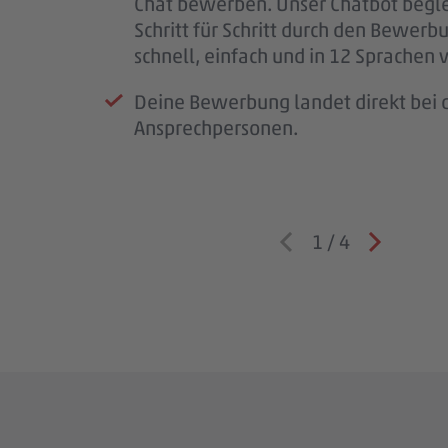
Chat bewerben. Unser Chatbot begle
wichtig.
Schritt für Schritt durch den Bewerb
Wenn wir Rückfragen haben, komme
schnell, einfach und in 12 Sprachen 
auf dich zu.
Deine Bewerbung landet direkt bei d
Ansprechpersonen.
1
/
4