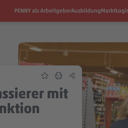
PENNY als Arbeitgeber
Ausbildung
Markt
Logi
ssierer mit
nktion