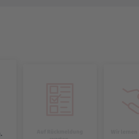
Auf Rückmeldung
Wir lernen
.
warten.