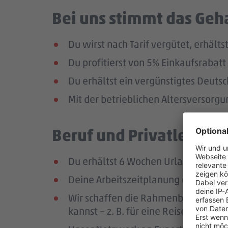
Bei uns stimmt das Geha
Du wirst nach Tarif vergütet, erhäl
Du profitierst von 5% Einkaufsraba
Du erhältst ein vergünstigtes Deutsc
Mit der betrieblichen Altersversorg
Beruf und Privatleben v
Du erhältst 6 Wochen Urlaub pro Jah
Deine Arbeitszeitplanung erfolgt in
Wir schaffen die Rahmenbedingungen
kannst – z. B. für eine Reise oder ei