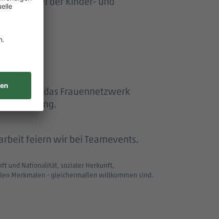
ersonen bei der Kinder- und
ether" und das Frauennetzwerk
erentwicklung.
beit feiern wir bei Teamevents.
t und Nationalität, sozialer Herkunft,
uellen Merkmalen - gleichermaßen willkommen sind.