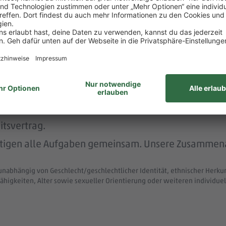
rstützt dich durch die Vermittlung von Betreuungsp
nachhaltig und menschlich.
nem der größten Arbeitgeber Deutschlands.
ke wie das LGBTIQ-Netzwerk "DITO - different tog
zum Austausch rund um Karriere und persönliche Weit
itsvertrag.
ltigen alle Aufgaben gemeinsam. Unsere Zusammenar
unabhängig von Geschlecht/geschlechtlicher Identität, ethnischer Herkunf
ähigkeiten, Alter sowie sexueller Orientierung oder weiteren individ