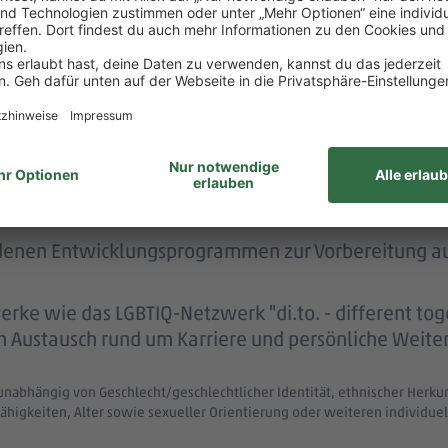
PENNY - wir fördern dich.
twicklungsgespräche statt, bei denen du mit deine
telpunkt stehst.
kshops z.B. zu Themen wie Führung oder Selbstman
edenen Entwicklungsprogrammen zur Vorbereitung auf
e wie das LGBTIQ-Netzwerk "di.to. - different to
zum Austausch rund um Karriere und persönliche Weit
unabhängig von Geschlecht/geschlechtlicher Identität, ethnischer Herkunf
ähigkeiten, Alter sowie sexueller Orientierung oder weiteren individ