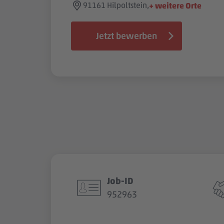
91161 Hilpoltstein,
+ weitere Orte
Jetzt bewerben
Job-ID
952963