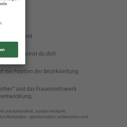
n Stärken und
agement kannst du dich
 die Position der Bezirksleitung
gether" und das Frauennetzwerk
erentwicklung.
t und Nationalität, sozialer Herkunft,
uellen Merkmalen - gleichermaßen willkommen sind.