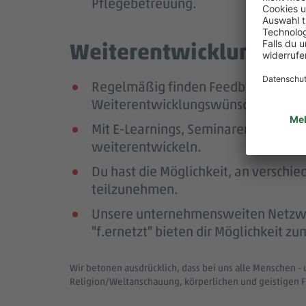
Pflegebetreuung.
Weiterentwicklung mit 
Regelmäßig finden Feedback- und En
Weiterentwicklungswünschen im Mit
Mit E-Learnings, Seminaren und Wor
weiterentwickeln.
Du hast die Möglichkeit, an verschi
teilzunehmen.
Unsere unternehmensweiten Netzwerk
"f.ernetzt" bieten dir Möglichkeit 
Wir betonen ausdrücklich, dass bei uns alle Menschen - 
Religion/Weltanschauung, körperlichen und geistigen F