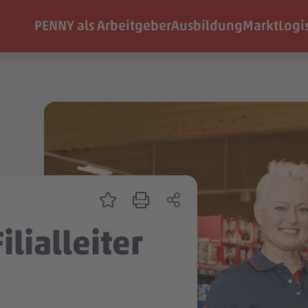
PENNY als Arbeitgeber
Ausbildung
Markt
Logi
ilialleiter