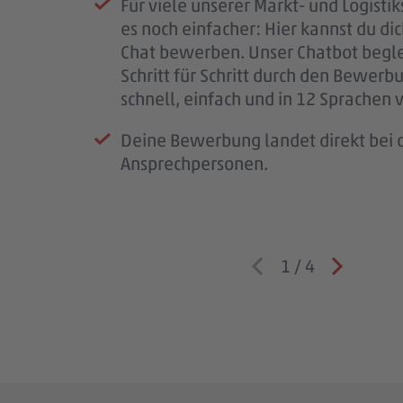
Für viele unserer Markt- und Logistik
melden uns so schnell wie möglich b
PENNY, deinem möglichen Arbeitspl
bald im #teampenny willkommen zu
es noch einfacher: Hier kannst du di
für deine Geduld – jede Bewerbung i
Team – und wir lernen dich besser k
Chat bewerben. Unser Chatbot begle
wichtig.
Schritt für Schritt durch den Bewerb
Wenn wir Rückfragen haben, komme
schnell, einfach und in 12 Sprachen 
auf dich zu.
Deine Bewerbung landet direkt bei d
Ansprechpersonen.
1
/
4