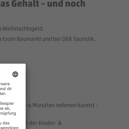
as Gehalt – und noch
ch Weihnachtsgeld.
 toom Baumarkt und bei DER Touristik.
wir
uszeit von 1-6 Monaten nehmen kannst -
ersonen bei der Kinder- &