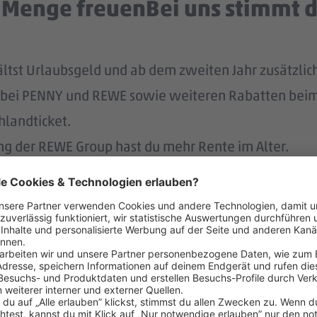
e Menge freuenBei uns stimmt d
hältst Urlaubsgeld und ab dem zweiten Jahr zusätzli
tt bei PENNY und REWE sowie weiteren Rabatten beim
hlandticket.
ung der REWE Group hast du mehr Rente im Alter.
ereinbaren – das unterstützen 
r.
 dafür, dass du dir nach 3 Jahren bei PENNY eine A
au.
rstützt dich durch die Vermittlung von Betreuungsp