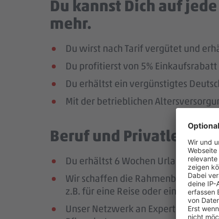
Du kannst Dich auf jed
mehr.
Du wirst nach Tarif vergütet und er
Du profitierst von 5% Einkaufsraba
Du erhältst ein vergünstigtes Deutsc
Mit der betrieblichen Altersversorg
Beruf und Privatleben v
Du erhältst 6 Wochen Urlaub pro Jah
Wir schaffen die Rahmenbedingungen
z.B. für eine Reise oder einen Hausb
Unser Netzwerk an Expert:innen unte