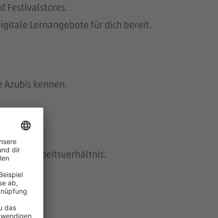
 Festivalstores.
gitale Lernangebote für dich bereit.
e Azubis kennen.
istetes Arbeitsverhältnis.