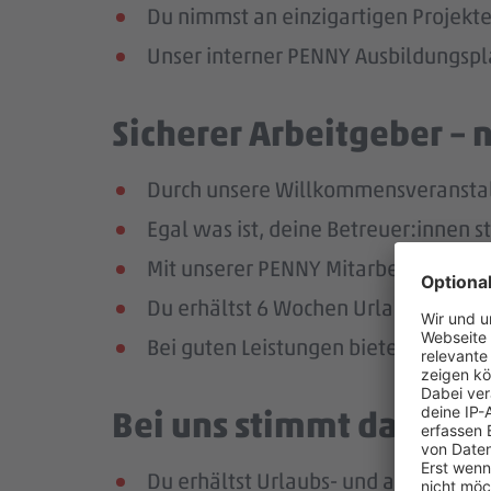
Du nimmst an einzigartigen Projekte
Unser interner PENNY Ausbildungspla
Sicherer Arbeitgeber – 
Durch unsere Willkommensveranstaltu
Egal was ist, deine Betreuer:innen s
Mit unserer PENNY Mitarbeitenden-Ap
Du erhältst 6 Wochen Urlaub pro Jah
Bei guten Leistungen bieten wir dir 
Bei uns stimmt das Geha
Du erhältst Urlaubs- und ab dem zw