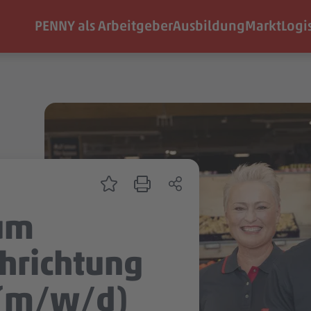
PENNY als Arbeitgeber
Ausbildung
Markt
Logi
um
chrichtung
 (m/w/d)