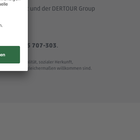
om Baumarkt und der DERTOUR Group
r
+49 8165 707-303
.
t und Nationalität, sozialer Herkunft,
ller Merkmale - gleichermaßen willkommen sind.