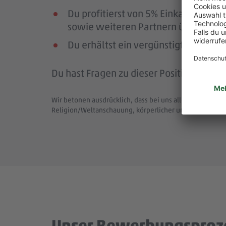
Du profitierst von 5% Einkaufsrab
sowie weiteren Partnern über die Pl
Du erhältst ein vergünstigtes Deutsc
Du hast Fragen zu dieser Position (Job-
Wir betonen ausdrücklich, dass bei uns alle Menschen - 
Religion/Weltanschauung, körperlicher und geistiger F
Unser Bewerbungsproz