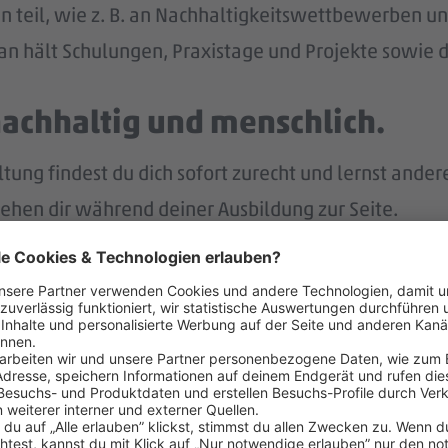
n teil, wie z. B. an Nachhaltigkeitswettbewerben und
n hält Schulungen, Praxistage und Projekte sowie di
nachhaltig und menschlich.
ng findest du dich sofort zurecht und lernst ander
tehen dir während deiner Ausbildung zur Seite.
p bist du immer gut informiert und intern vernetzt.
r.
nach deiner Ausbildung eine Übernahme in ein unbefr
lt – und noch mehr.
eiten Jahr auch noch Weihnachtsgeld.