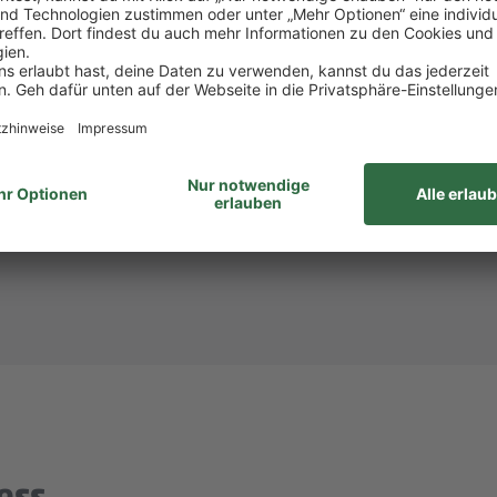
att bei PENNY und REWE, weiteren Rabatten beim to
attform Corporate Benefits.
hlandticket.
ID: 954209)? Dann melde dich bei
Steffi Mollnau
unte
unabhängig von Geschlecht/geschlechtlicher Identität, ethnischer Herkunf
ähigkeiten, Alter sowie sexueller Orientierung oder weiterer individue
ess