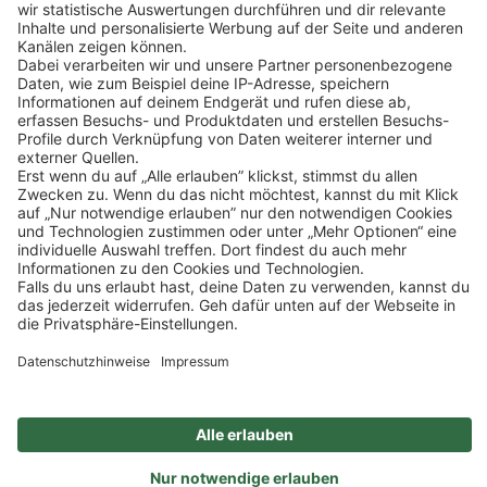
zu, um dieses Video anzusehen. Details siehe: Mehr
Informationen.
Klicke
hier
, um alle offenen Jobs zu sehen.
Mehr Informationen
Impressum
Datenschutz
Privatsphäre-Einstellungen
Veranstaltungen
FAQ
Akzeptieren
Powered by
Usercentrics Consent Management
Sitemap
Ein Unternehmen der