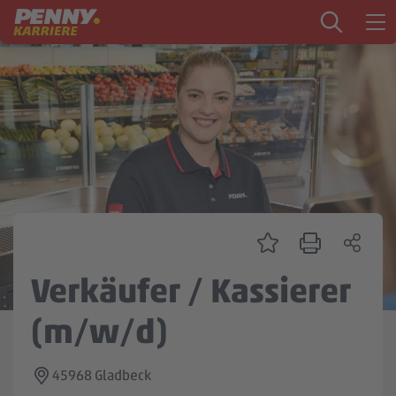
Zum Inhalt springen
Startseite
PENNY als Arbeitgeber
Ausbildung
Markt
Logistik
Zentrale & Vertrieb
Verkäufer / Kassierer
Mein Kandidat:innenprofil
(m/w/d)
45968 Gladbeck