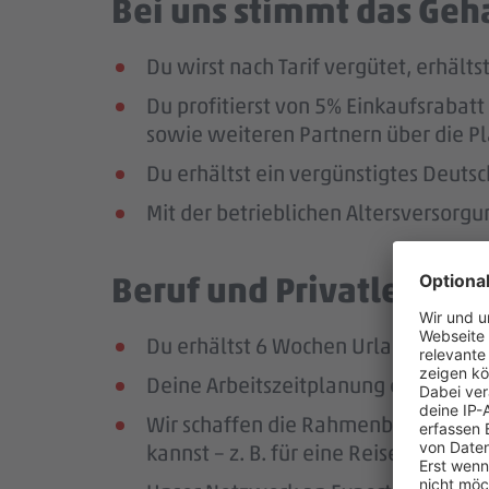
Bei uns stimmt das Geha
Du wirst nach Tarif vergütet, erhäl
Du profitierst von 5% Einkaufsrab
sowie weiteren Partnern über die Pl
Du erhältst ein vergünstigtes Deutsc
Mit der betrieblichen Altersversorg
Beruf und Privatleben v
Du erhältst 6 Wochen Urlaub pro Jah
Deine Arbeitszeitplanung erfolgt in
Wir schaffen die Rahmenbedingungen
kannst – z. B. für eine Reise oder ei