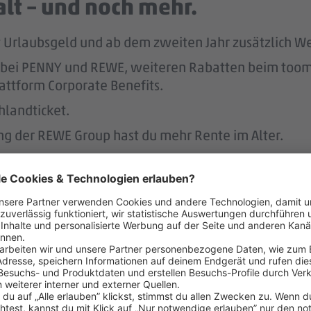
lt – und noch mehr.
tst Urlaubsgeld und ab dem zweiten Jahr zusätzlich W
att bei PENNY und REWE, weiteren Rabatten beim to
attform Corporate Benefits.
hlandticket.
ung der REWE Group hast du mehr Rente im Alter.
ereinbaren – das unterstützen 
r.
 der Regel 2 Wochen im Voraus.
 dafür, dass du dir nach 3 Jahren bei PENNY eine A
nen Hausbau.