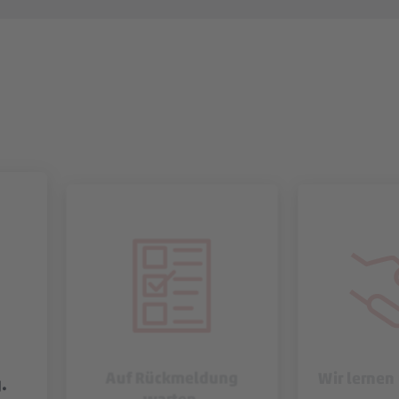
Auf Rückmeldung
Wir lernen
.
warten.