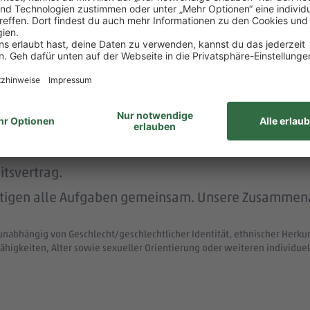
rstützt dich durch die Vermittlung von Betreuungsp
nachhaltig und menschlich.
nem der größten Arbeitgeber Deutschlands.
ke wie das LGBTIQ-Netzwerk „DITO – different tog
eit zum Austausch rund um Karriere und persönliche W
itsvertrag.
ltigen alle Aufgaben gemeinsam. Unsere Zusammenar
unabhängig von Geschlecht/geschlechtlicher Identität, ethnischer Herkunf
ähigkeiten, Alter sowie sexueller Orientierung oder weiteren individ