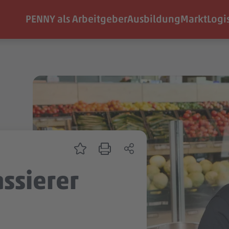
PENNY als Arbeitgeber
Ausbildung
Markt
Logi
assierer