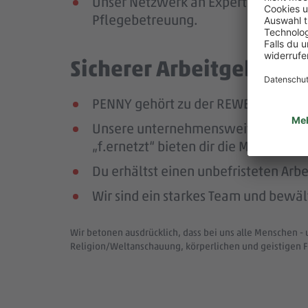
Unser Netzwerk an Expert:innen unte
Pflegebetreuung.
Sicherer Arbeitgeber – 
PENNY gehört zu der REWE Group, ei
Unsere unternehmensweiten Netzwer
„f.ernetzt“ bieten dir die Möglichk
Du erhältst einen unbefristeten Arbe
Wir sind ein starkes Team und bewä
Wir betonen ausdrücklich, dass bei uns alle Menschen - 
Religion/Weltanschauung, körperlichen und geistigen F