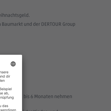
eihnachtsgeld.
om Baumarkt und der DERTOUR Group
wir.
uszeit von 1 bis 6 Monaten nehmen