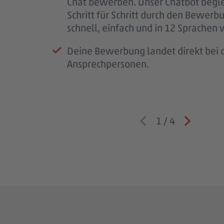
Chat bewerben. Unser Chatbot begle
wichtig.
Schritt für Schritt durch den Bewerb
Wenn wir Rückfragen haben, komme
schnell, einfach und in 12 Sprachen 
auf dich zu.
Deine Bewerbung landet direkt bei d
Ansprechpersonen.
1
/
4