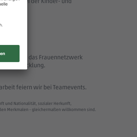
ersonen bei der Kinder- und
ether“ und das Frauennetzwerk
eiterentwicklung.
beit feiern wir bei Teamevents.
t und Nationalität, sozialer Herkunft,
uellen Merkmalen - gleichermaßen willkommen sind.