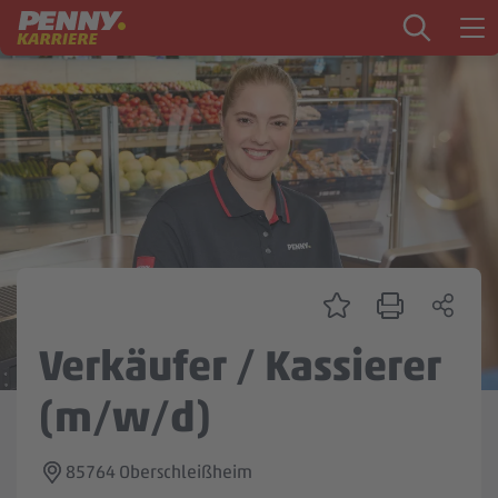
Zum Inhalt springen
Startseite
PENNY als Arbeitgeber
Ausbildung
Markt
Logistik
Zentrale & Vertrieb
Verkäufer / Kassierer
Mein Kandidat:innenprofil
(m/w/d)
85764 Oberschleißheim