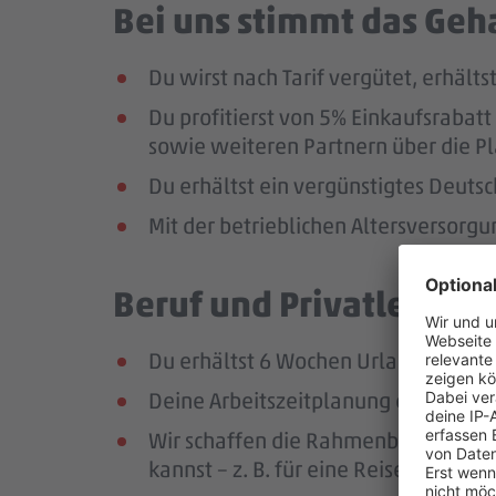
Bei uns stimmt das Geha
Du wirst nach Tarif vergütet, erhäl
Du profitierst von 5% Einkaufsrab
sowie weiteren Partnern über die Pl
Du erhältst ein vergünstigtes Deutsc
Mit der betrieblichen Altersversorg
Beruf und Privatleben v
Du erhältst 6 Wochen Urlaub pro Jah
Deine Arbeitszeitplanung erfolgt in
Wir schaffen die Rahmenbedingungen
kannst – z. B. für eine Reise oder ei