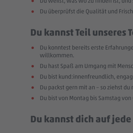
Du weißt, was wo zu finden ist, und 
Du überprüfst die Qualität und Frisc
Du kannst Teil unseres
Du konntest bereits erste Erfahrunge
willkommen.
Du hast Spaß am Umgang mit Mensc
Du bist kund:innenfreundlich, enga
Du packst gern mit an – so ziehst d
Du bist von Montag bis Samstag von 0
Du kannst dich auf jed