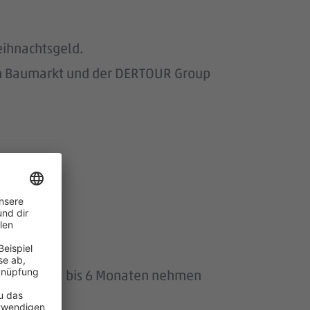
eihnachtsgeld.
om Baumarkt und der DERTOUR Group
wir.
uszeit von 1 bis 6 Monaten nehmen