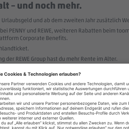
lt – und noch mehr.
tst Urlaubsgeld und ab dem zweiten Jahr zusätzlich W
att bei PENNY und REWE, weiteren Rabatten beim to
attform Corporate Benefits.
hlandticket.
ung der REWE Group hast du mehr Rente im Alter.
ereinbaren – das unterstützen 
r.
 der Regel 2 Wochen im Voraus.
 dafür, dass du dir nach 3 Jahren bei PENNY eine A
nen Hausbau.