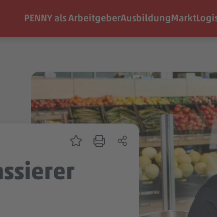
PENNY als Arbeitgeber
Ausbildung
Markt
Logi
assierer