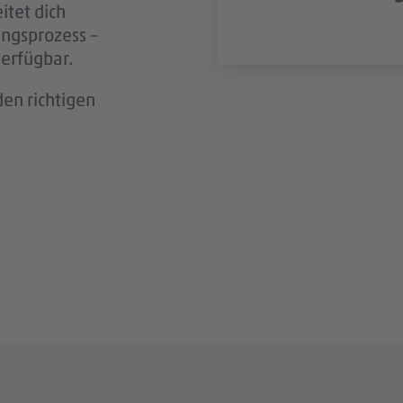
itet dich
ungsprozess –
n wir aktiv
verfügbar.
en richtigen