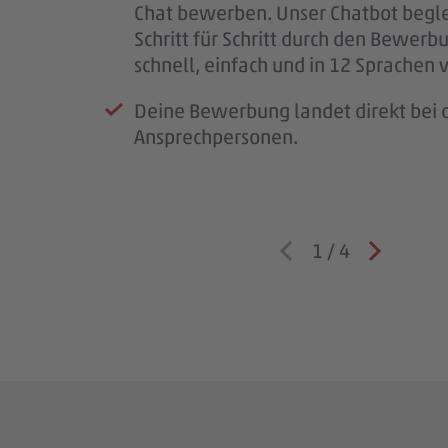
Chat bewerben. Unser Chatbot begle
wichtig.
Schritt für Schritt durch den Bewerb
Wenn wir Rückfragen haben, komme
schnell, einfach und in 12 Sprachen 
auf dich zu.
Deine Bewerbung landet direkt bei d
Ansprechpersonen.
1
/
4