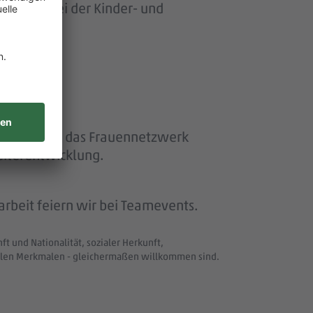
ersonen bei der Kinder- und
ether“ und das Frauennetzwerk
eiterentwicklung.
beit feiern wir bei Teamevents.
t und Nationalität, sozialer Herkunft,
uellen Merkmalen - gleichermaßen willkommen sind.