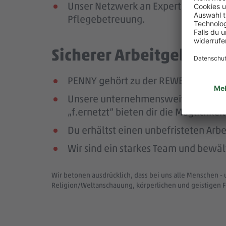
Unser Netzwerk an Expert:innen unte
Pflegebetreuung.
Sicherer Arbeitgeber – 
PENNY gehört zu der REWE Group, ei
Unsere unternehmensweiten Netzwer
„f.ernetzt“ bieten dir die Möglichk
Du erhältst einen unbefristeten Arbe
Wir sind ein starkes Team und bewä
Wir betonen ausdrücklich, dass bei uns alle Menschen - 
Religion/Weltanschauung, körperlichen und geistigen F