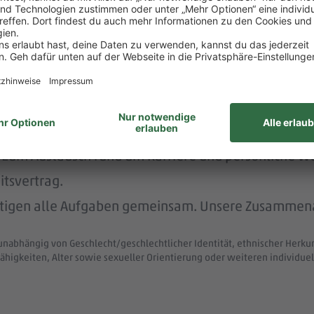
rstützt dich durch die Vermittlung von Betreuungsp
nachhaltig und menschlich.
nem der größten Arbeitgeber Deutschlands.
ke wie das LGBTIQ-Netzwerk „DITO – different tog
eit zum Austausch rund um Karriere und persönliche W
itsvertrag.
ltigen alle Aufgaben gemeinsam. Unsere Zusammenar
unabhängig von Geschlecht/geschlechtlicher Identität, ethnischer Herkunf
ähigkeiten, Alter sowie sexueller Orientierung oder weiteren individ