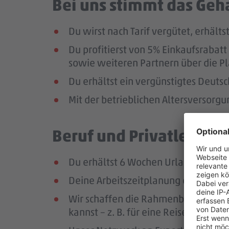
Bei uns stimmt das Geha
Du wirst nach Tarif vergütet, erhäl
Du profitierst von 5% Einkaufsrab
sowie weiteren Partnern über die Pl
Du erhältst ein vergünstigtes Deutsc
Mit der betrieblichen Altersversorg
Beruf und Privatleben v
Du erhältst 6 Wochen Urlaub pro Jah
Deine Arbeitszeitplanung erfolgt in
Wir schaffen die Rahmenbedingungen
kannst – z. B. für eine Reise oder ei