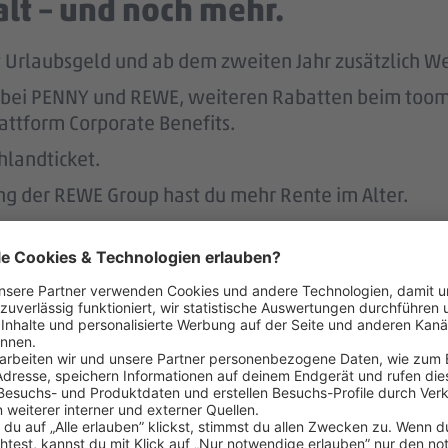
lt – und noch mehr.
tst Urlaubsgeld und ab dem zweiten Jahr zusätzlich W
att bei PENNY und REWE, weiteren Rabatten beim to
attform Corporate Benefits.
hlandticket.
ung der REWE Group hast du mehr Rente im Alter.
ereinbaren – das unterstützen 
r.
 der Regel 2 Wochen im Voraus.
 dafür, dass du dir nach 3 Jahren bei PENNY eine A
nen Hausbau.