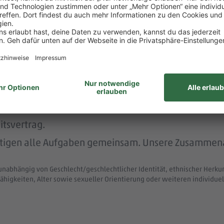
rstützt dich durch die Vermittlung von Betreuungsp
nachhaltig und menschlich.
nem der größten Arbeitgeber Deutschlands.
ke wie das LGBTIQ-Netzwerk „DITO – different tog
eit zum Austausch rund um Karriere und persönliche W
itsvertrag.
ltigen alle Aufgaben gemeinsam. Unsere Zusammenar
unabhängig von Geschlecht/geschlechtlicher Identität, ethnischer Herkunf
ähigkeiten, Alter sowie sexueller Orientierung oder weiteren individ