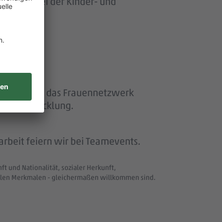
ersonen bei der Kinder- und
ether“ und das Frauennetzwerk
eiterentwicklung.
beit feiern wir bei Teamevents.
t und Nationalität, sozialer Herkunft,
uellen Merkmalen - gleichermaßen willkommen sind.