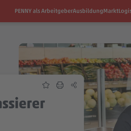
PENNY als Arbeitgeber
Ausbildung
Markt
Logi
assierer