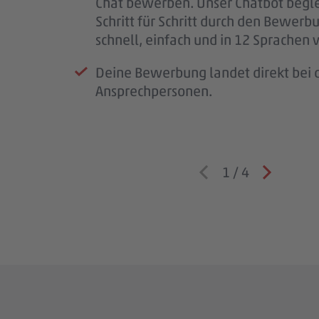
Chat bewerben. Unser Chatbot begle
wichtig.
Schritt für Schritt durch den Bewerb
Wenn wir Rückfragen haben, komme
schnell, einfach und in 12 Sprachen 
auf dich zu.
Deine Bewerbung landet direkt bei d
Ansprechpersonen.
1
/
4