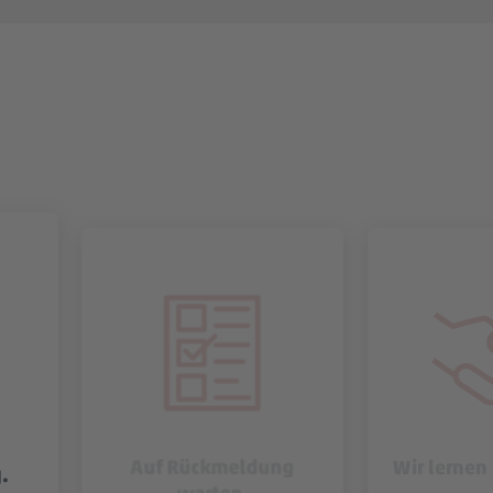
Auf Rückmeldung
Wir lernen
.
warten.