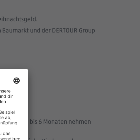
eihnachtsgeld.
om Baumarkt und der DERTOUR Group
wir.
uszeit von 1 bis 6 Monaten nehmen