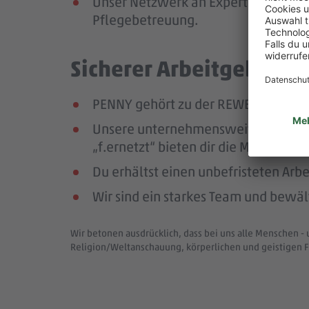
Unser Netzwerk an Expert:innen unte
Pflegebetreuung.
Sicherer Arbeitgeber – 
PENNY gehört zu der REWE Group, ei
Unsere unternehmensweiten Netzwer
„f.ernetzt“ bieten dir die Möglichk
Du erhältst einen unbefristeten Arbe
Wir sind ein starkes Team und bewä
Wir betonen ausdrücklich, dass bei uns alle Menschen - 
Religion/Weltanschauung, körperlichen und geistigen F