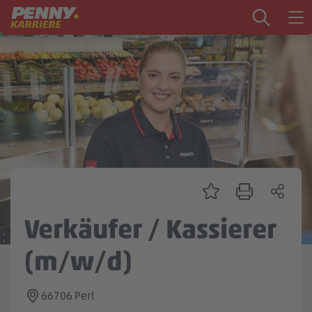
Zum Inhalt springen
Startseite
PENNY als Arbeitgeber
Ausbildung
Markt
Logistik
Zentrale & Vertrieb
Verkäufer / Kassierer
Mein Kandidat:innenprofil
(m/w/d)
66706 Perl