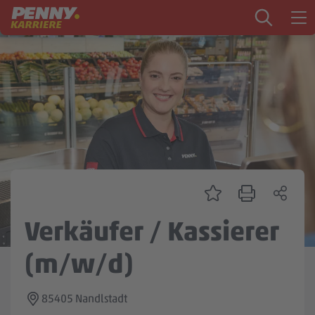
Zum Inhalt springen
Startseite
PENNY als Arbeitgeber
Ausbildung
Markt
Logistik
Zentrale & Vertrieb
Verkäufer / Kassierer
Mein Kandidat:innenprofil
(m/w/d)
85405 Nandlstadt