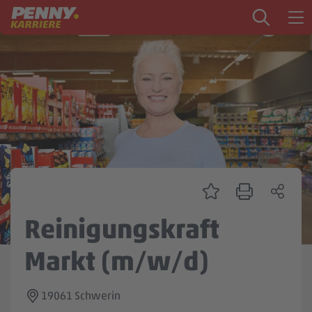
Zum Inhalt springen
Startseite
PENNY als Arbeitgeber
Ausbildung
Markt
Logistik
Zentrale & Vertrieb
Reinigungskraft
Mein Kandidat:innenprofil
Markt (m/w/d)
19061 Schwerin