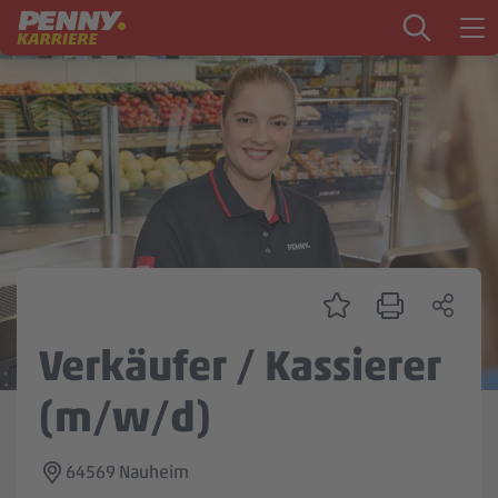
Zum Inhalt springen
Startseite
PENNY als Arbeitgeber
Ausbildung
Markt
Logistik
Zentrale & Vertrieb
Verkäufer / Kassierer
Mein Kandidat:innenprofil
(m/w/d)
64569 Nauheim