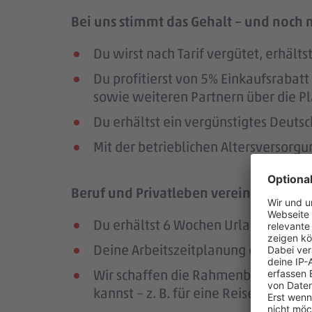
Bei uns stimmt das Gehalt – und noch 
Du wirst nach Tarif vergütet, erhäl
Du profitierst von 5% Einkaufsrab
sowie weiteren Partnern über die Pl
Du erhältst ein vergünstigtes Deutsc
Mit der betrieblichen Altersversorg
Beruf und Privatleben vereinbaren – da
Du erhältst 6 Wochen Urlaub pro Jah
Deine Arbeitszeitplanung erfolgt in
Wir schaffen die Rahmenbedingungen
kannst – z. B. für eine Reise oder ei