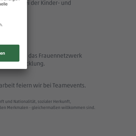
ersonen bei der Kinder- und
ether“ und das Frauennetzwerk
eiterentwicklung.
beit feiern wir bei Teamevents.
t und Nationalität, sozialer Herkunft,
uellen Merkmalen - gleichermaßen willkommen sind.