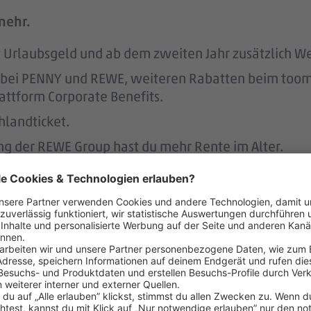
mehr.
tst Urlaubsgeld und ab dem zweiten Jahr zusätzlich W
att bei PENNY und REWE, weiteren Rabatten beim to
attform Corporate Benefits.
hlandticket.
ung der REWE Group hast du mehr Rente im Alter.
s unterstützen wir.
r.
 der Regel 2 Wochen im Voraus.
 dafür, dass du dir nach 3 Jahren bei PENNY eine A
nen Hausbau.