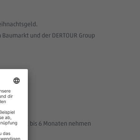
eihnachtsgeld.
om Baumarkt und der DERTOUR Group
uszeit von 1 bis 6 Monaten nehmen