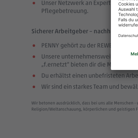
Unser Netzwerk an Expert:innen unte
Pflegebetreuung.
Sicherer Arbeitgeber – nachhaltig und
PENNY gehört zu der REWE Group, ei
Unsere unternehmensweiten Netzwer
„f.ernetzt“ bieten dir die Möglichk
Du erhältst einen unbefristeten Arbe
Wir sind ein starkes Team und bewä
Wir betonen ausdrücklich, dass bei uns alle Menschen - 
Religion/Weltanschauung, körperlichen und geistigen F