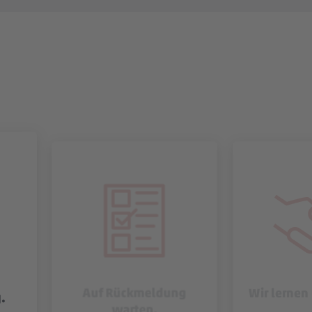
Auf Rückmeldung
Wir lernen
.
warten.