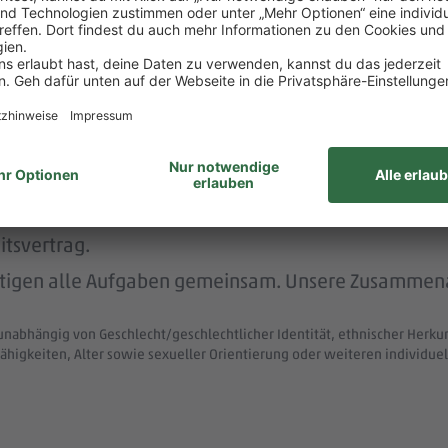
rstützt dich durch die Vermittlung von Betreuungsp
 menschlich.
nem der größten Arbeitgeber Deutschlands.
ke wie das LGBTIQ-Netzwerk „DITO – different tog
eit zum Austausch rund um Karriere und persönliche W
itsvertrag.
ltigen alle Aufgaben gemeinsam. Unsere Zusammenar
unabhängig von Geschlecht/geschlechtlicher Identität, ethnischer Herkunf
ähigkeiten, Alter sowie sexueller Orientierung oder weiteren individ