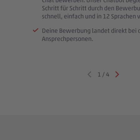
Schritt für Schritt durch den Bewerb
Wenn wir Rückfragen haben, komme
schnell, einfach und in 12 Sprachen 
auf dich zu.
Deine Bewerbung landet direkt bei d
Ansprechpersonen.
1
/
4