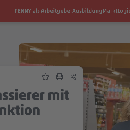
PENNY als Arbeitgeber
Ausbildung
Markt
Logi
ssierer mit
nktion