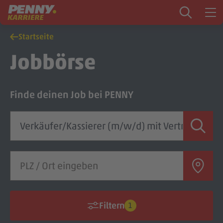
Zum Inhalt springen
Startseite
Startseite
Jobbörse
PENNY als Arbeitgeber
Finde deinen Job bei PENNY
Ausbildung
Markt
Logistik
Zentrale & Vertrieb
Mein Kandidat:innenprofil
Filtern
1