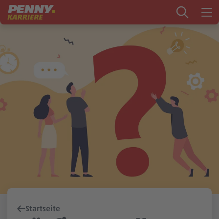
Zum Inhalt springen
Startseite
PENNY als Arbeitgeber
Ausbildung
Markt
Logistik
Zentrale & Vertrieb
Mein Kandidat:innenprofil
Startseite