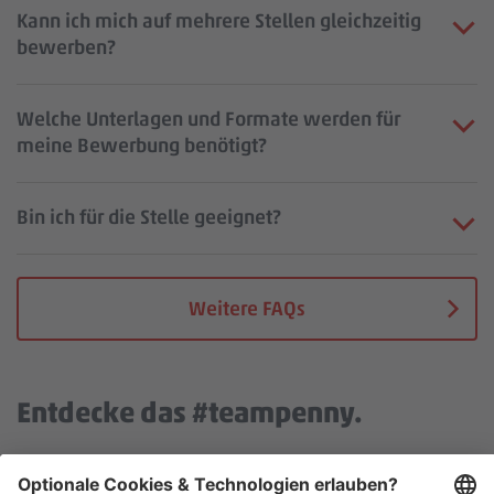
Kann ich mich auf mehrere Stellen gleichzeitig
bewerben?
Welche Unterlagen und Formate werden für
meine Bewerbung benötigt?
Bin ich für die Stelle geeignet?
Weitere FAQs
Entdecke das #teampenny.
Wir benötigen deine Zustimmung, um den YouTube Video
Service zu laden!