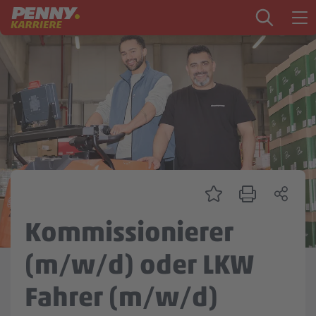
Zum Inhalt springen
Startseite
PENNY als Arbeitgeber
Ausbildung
Markt
Logistik
Zentrale & Vertrieb
Kommissionierer
Mein Kandidat:innenprofil
(m/w/d) oder LKW
Fahrer (m/w/d)