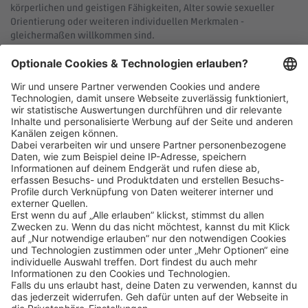
körperlichen und geistigen Fähigkeiten, Alter sowie sexueller
Orientierung oder weiteren individuellen Merkmalen -
gleichermaßen willkommen sind.
Klicke
hier
, um alle offenen Jobs zu sehen.
Impressum
Datenschutz
Privatsphäre-Einstellungen
Veranstaltungen
FAQ
Sitemap