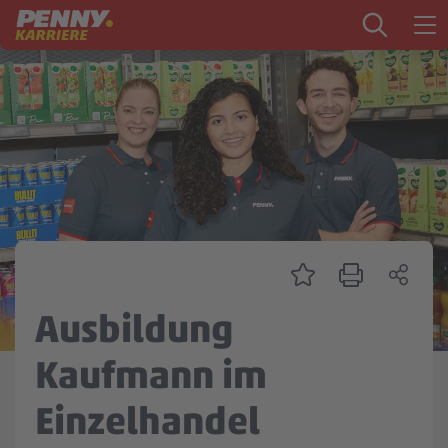
Zum Inhalt springen
Startseite
PENNY als Arbeitgeber
Ausbildung
Markt
Logistik
Zentrale & Vertrieb
Ausbildung
Mein Kandidat:innenprofil
Kaufmann im
Einzelhandel