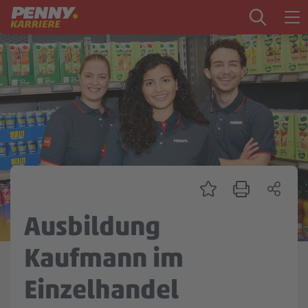
Zum Inhalt springen
Startseite
PENNY als Arbeitgeber
Ausbildung
Markt
Logistik
Zentrale & Vertrieb
Ausbildung
Mein Kandidat:innenprofil
Kaufmann im
Einzelhandel