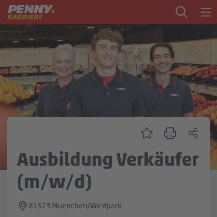
Zum Inhalt springen
Startseite
PENNY als Arbeitgeber
Ausbildung
Markt
Logistik
Zentrale & Vertrieb
Ausbildung Verkäufer
Mein Kandidat:innenprofil
(m/w/d)
81373 Muenchen/Westpark