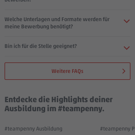
Welche Unterlagen und Formate werden für
meine Bewerbung benötigt?
Bin ich für die Stelle geeignet?
Weitere FAQs
Entdecke die Highlights deiner
Ausbildung im #teampenny.
Wir benötigen deine Zustimmung, um den
Wir benötigen
#teampenny Ausbildung
#teampenny Pa
YouTube Video Service zu laden!
YouTube Vi