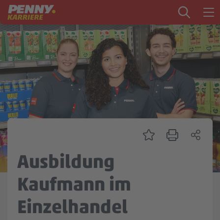
Zum Inhalt springen
Startseite
PENNY als Arbeitgeber
Ausbildung
Markt
Logistik
Zentrale & Vertrieb
Ausbildung
Mein Kandidat:innenprofil
Kaufmann im
Einzelhandel