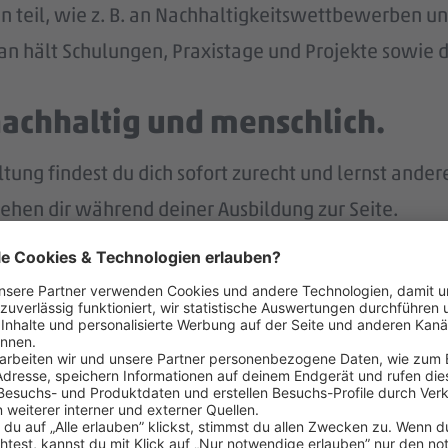
n teil, wie z. B. an Nachhaltigkeitswettbewerben und
n hält Schulungen, Praxistage und Projekte sowie di
nachhaltig und menschlich.
ng findest du dich sofort zurecht und lernst ander
tehen dir während deiner Ausbildung zur Seite.
p bist du immer gut informiert und intern vernetzt.
r.
nach deiner Ausbildung eine Übernahme in ein unbefr
lt – und noch mehr.
eiten Jahr auch noch Weihnachtsgeld.