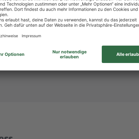
att bei PENNY und REWE, weiteren Rabatten beim to
attform Corporate Benefits.
hlandticket.
ID: 933543)? Dann melde dich bei
Steffi Mollnau
unte
unabhängig von Geschlecht/geschlechtlicher Identität, ethnischer Herkunf
ähigkeiten, Alter sowie sexueller Orientierung oder weiterer individue
ess