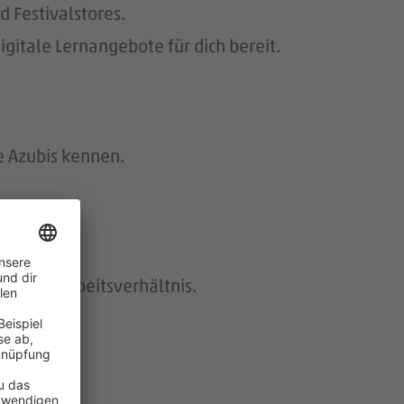
 Festivalstores.
gitale Lernangebote für dich bereit.
e Azubis kennen.
istetes Arbeitsverhältnis.