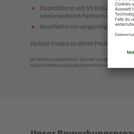
Du profitierst von 5% Einkaufsrab
sowie weiteren Partnern über die Pl
Du erhältst ein vergünstigtes Deutsc
Du hast Fragen zu dieser Position (Job-
Wir betonen ausdrücklich, dass bei uns alle Menschen - 
Religion/Weltanschauung, körperlicher und geistiger F
Unser Bewerbungsproz