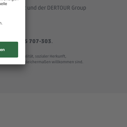
om Baumarkt und der DERTOUR Group
r
+49 8165 707-303
.
t und Nationalität, sozialer Herkunft,
ller Merkmale - gleichermaßen willkommen sind.