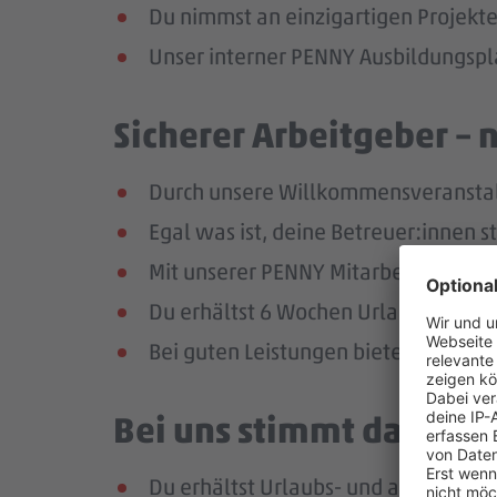
Du nimmst an einzigartigen Projekte
Unser interner PENNY Ausbildungspla
Sicherer Arbeitgeber – 
Durch unsere Willkommensveranstaltu
Egal was ist, deine Betreuer:innen s
Mit unserer PENNY Mitarbeitenden-Ap
Du erhältst 6 Wochen Urlaub pro Jah
Bei guten Leistungen bieten wir dir 
Bei uns stimmt das Geha
Du erhältst Urlaubs- und ab dem zw