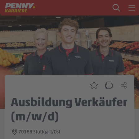
Zum Inhalt springen
Startseite
PENNY als Arbeitgeber
Ausbildung
Markt
Logistik
Zentrale & Vertrieb
Ausbildung Verkäufer
Mein Kandidat:innenprofil
(m/w/d)
70188 Stuttgart/Ost