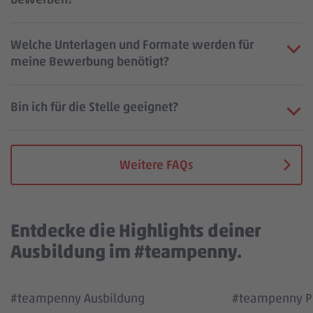
Welche Unterlagen und Formate werden für
meine Bewerbung benötigt?
Bin ich für die Stelle geeignet?
Weitere FAQs
Entdecke die Highlights deiner
Ausbildung im #teampenny.
Wir benötigen deine Zustimmung, um den
Wir benötigen
#teampenny Ausbildung
#teampenny Pa
YouTube Video Service zu laden!
YouTube Vi