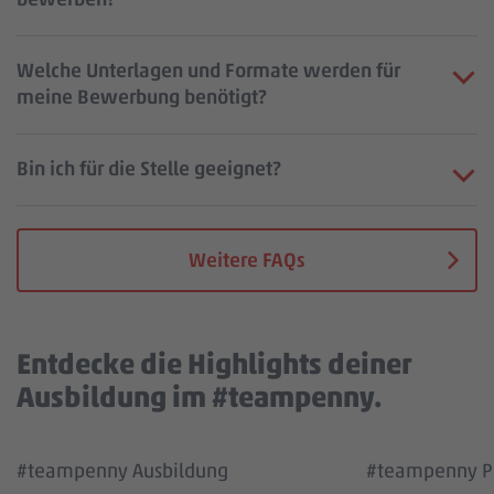
Welche Unterlagen und Formate werden für
meine Bewerbung benötigt?
Bin ich für die Stelle geeignet?
Weitere FAQs
Entdecke die Highlights deiner
Ausbildung im #teampenny.
Wir benötigen deine Zustimmung, um den
Wir benötigen
#teampenny Ausbildung
#teampenny Pa
YouTube Video Service zu laden!
YouTube Vi