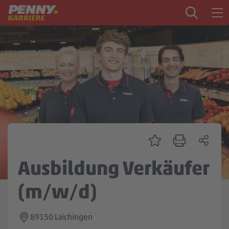
Zum Inhalt springen
Startseite
PENNY als Arbeitgeber
Ausbildung
Markt
Logistik
Zentrale & Vertrieb
Ausbildung Verkäufer
Mein Kandidat:innenprofil
(m/w/d)
89150 Laichingen